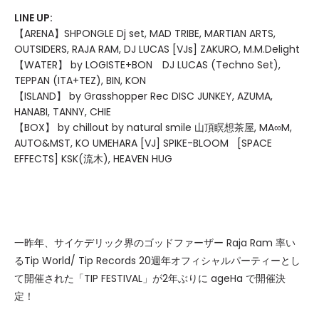
LINE UP:
【ARENA】SHPONGLE Dj set, MAD TRIBE, MARTIAN ARTS,
OUTSIDERS, RAJA RAM, DJ LUCAS [VJs] ZAKURO, M.M.Delight
【WATER】 by LOGISTE+BON DJ LUCAS (Techno Set),
TEPPAN (ITA+TEZ), BIN, KON
【ISLAND】 by Grasshopper Rec DISC JUNKEY, AZUMA,
HANABI, TANNY, CHIE
【BOX】 by chillout by natural smile 山頂瞑想茶屋, MA∞M,
AUTO&MST, KO UMEHARA [VJ] SPIKE-BLOOM [SPACE
EFFECTS] KSK(流木), HEAVEN HUG
一昨年、サイケデリック界のゴッドファーザー Raja Ram 率い
るTip World/ Tip Records 20週年オフィシャルパーティーとし
て開催された「TIP FESTIVAL」が2年ぶりに ageHa で開催決
定！