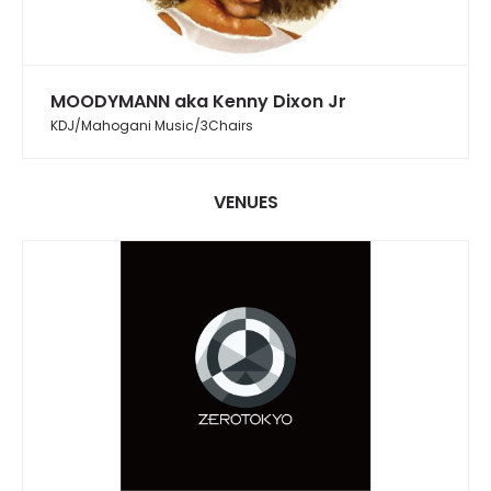
MOODYMANN aka Kenny Dixon Jr
KDJ/Mahogani Music/3Chairs
VENUES