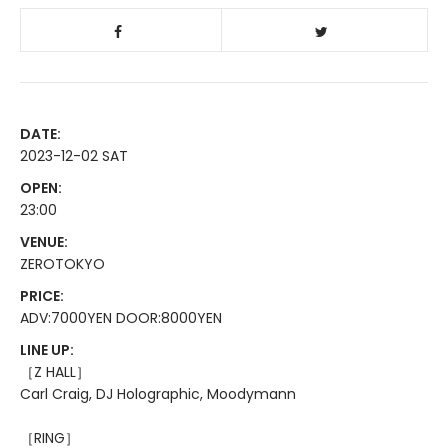
DATE:
2023-12-02 SAT
OPEN:
23:00
VENUE:
ZEROTOKYO
PRICE:
ADV:7000YEN DOOR:8000YEN
LINE UP:
［Z HALL］
Carl Craig, DJ Holographic, Moodymann
［RING］