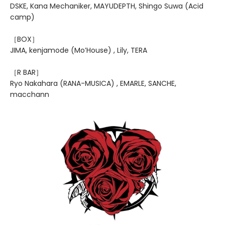
DSKE, Kana Mechaniker, MAYUDEPTH, Shingo Suwa (Acid
camp)
［BOX］
JIMA, kenjamode (Mo’House) , Lily, TERA
［R BAR］
Ryo Nakahara (RANA-MUSICA) , EMARLE, SANCHE,
macchann