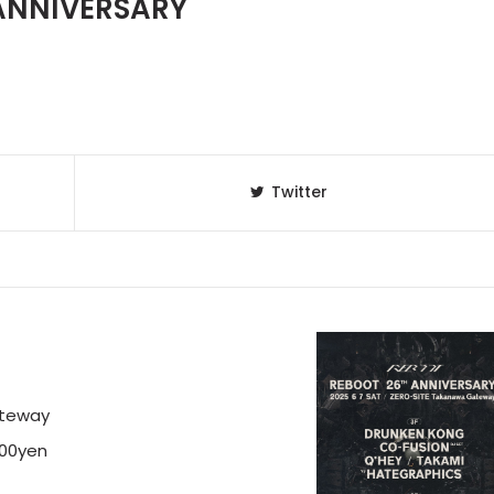
ANNIVERSARY
Twitter
ateway
300yen