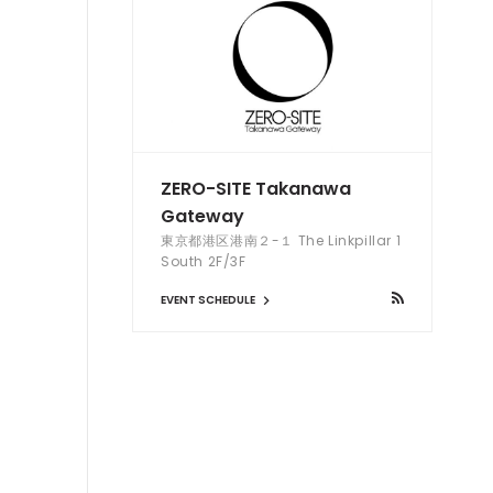
ZERO-SITE Takanawa
Gateway
東京都港区港南２-１ The Linkpillar 1
South 2F/3F
EVENT SCHEDULE