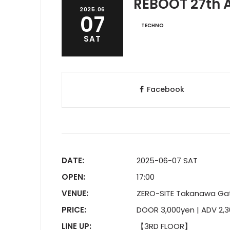
REBOOT 27th 
2025.06
07
TECHNO
SAT
Facebook
DATE:
2025-06-07 SAT
OPEN:
17:00
VENUE:
ZERO-SITE Takanawa G
PRICE:
DOOR 3,000yen | ADV 2,
LINE UP:
【3RD FLOOR】