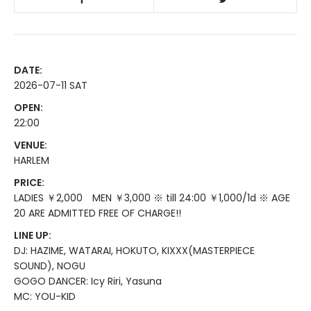
DATE:
2026-07-11 SAT
OPEN:
22:00
VENUE:
HARLEM
PRICE:
LADIES ￥2,000 MEN ￥3,000 ※ till 24:00 ￥1,000/1d ※ AGE
20 ARE ADMITTED FREE OF CHARGE!!
LINE UP:
DJ: HAZIME, WATARAI, HOKUTO, KIXXX(MASTERPIECE
SOUND), NOGU
GOGO DANCER: Icy Riri, Yasuna
MC: YOU-KID