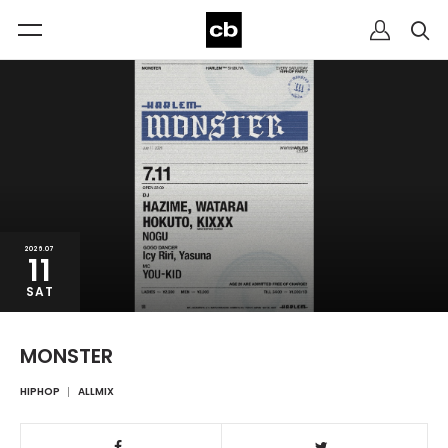
2026.07
11
SAT
MONSTER
HIPHOP
ALLMIX