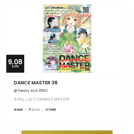
9.08
SUN
DANCE MASTER 38
@ heavy sick ZERO
令和はじめてのDANCE MASTER
GAME
アニソン
OTHER