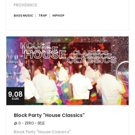
PROVIDENCE
BASS MUSIC
TRAP
HIPHOP
9.08
SUN
Block Party "House Classics"
@ 0 - ZERO - 閉店
Block Party "House Classics"