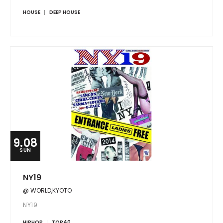
HOUSE
DEEP HOUSE
9.08
SUN
NY19
@ WORLD,KYOTO
NY19
HIPHOP
TOP40