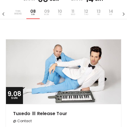
08
09
10
11
12
13
14
THIS
WEEKS
SUN
MON
TUE
WED
THU
FRI
SAT
9.08
SUN
Tuxedo Ⅲ Release Tour
@ Contact