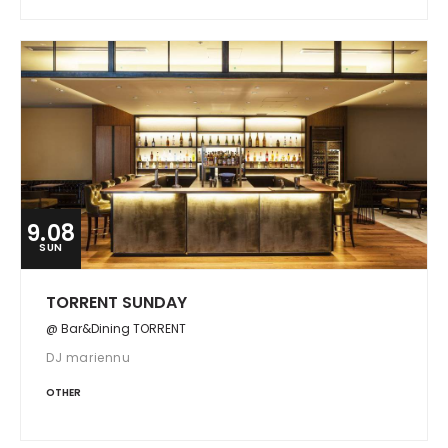
9.08
SUN
TORRENT SUNDAY
@ Bar&Dining TORRENT
DJ mariennu
OTHER