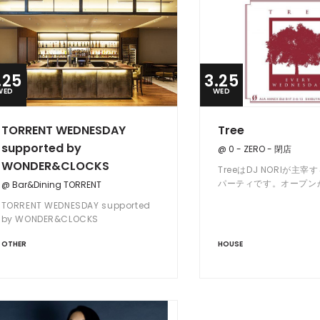
.25
3.25
WED
WED
TORRENT WEDNESDAY
Tree
supported by
@ 0 - ZERO - 閉店
WONDER&CLOCKS
TreeはDJ NORIが主
パーティです。オープン
@ Bar&Dining TORRENT
明が上がるまで、DJ NO
TORRENT WEDNESDAY supported
コードコレクションの中
by WONDER&CLOCKS
の夜に合った音楽を選曲
OTHER
HOUSE