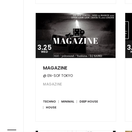
3.25
3
WED
MAGAZINE
@ EN-SOF TOKYO
MAGAZINE
TECHNO
MINIMAL
DEEP HOUSE
HOUSE