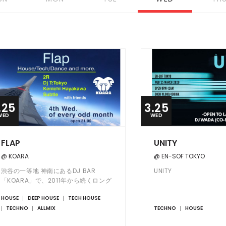
.25
3.25
WED
WED
FLAP
UNITY
@ KOARA
@ EN-SOF TOKYO
渋谷の一等地 神南にあるDJ BAR
UNITY
「KOARA」で、2011年から続くロング
ランパーティーFLAP。
HOUSE
DEEP HOUSE
TECH HOUSE
TECHNO
ALLMIX
TECHNO
HOUSE