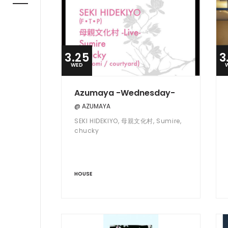
3.25
3
WED
Azumaya -Wednesday-
@ AZUMAYA
SEKI HIDEKIYO, 母親文化村, Sumire,
chucky
HOUSE