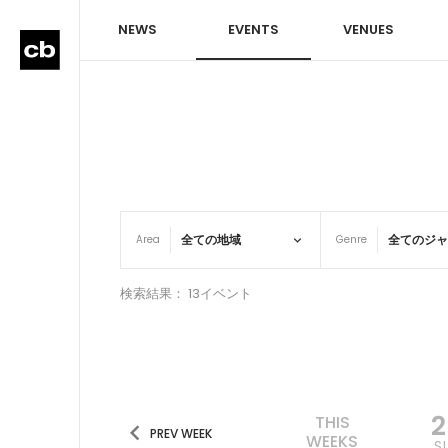
NEWS
EVENTS
VENUES
Area
Genre
検索結果： 13イベント
THIS
PREV WEEK
WEEKS
S