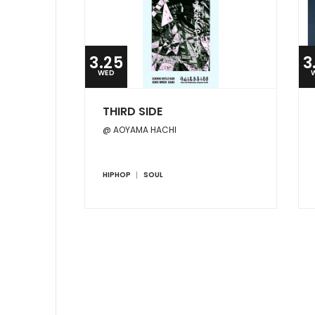
3.25
3
WED
THIRD SIDE
@ AOYAMA HACHI
HIPHOP
SOUL