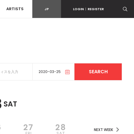
ARTISTS
JP
LOGIN
|
REGISTER
8
SAT
6
27
28
NEXT WEEK
U
FRI
SAT