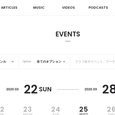
ARTICLES
MUSIC
VIDEOS
PODCASTS
EVENTS
Option
22
2
SUN
2020 03
2020 03
22
23
24
25
2
UN
MON
TUE
WED
TH