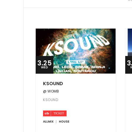
3.25
3
WED
KSOUND
@ WOMB
KSOUND
ALLMIX
HOUSE