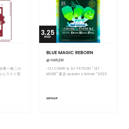
3.25
WED
BLUE MAGIC REBORN
@ HARLEM
宰する唯一無二の
-DJ CHARI & DJ TATSUKI "JET
からラスト照
MODE" 愛染 eyezen x Amen "2020
RIの膨大なレ
wit ma hope" W Release Party
からその日そ
。
HIPHOP