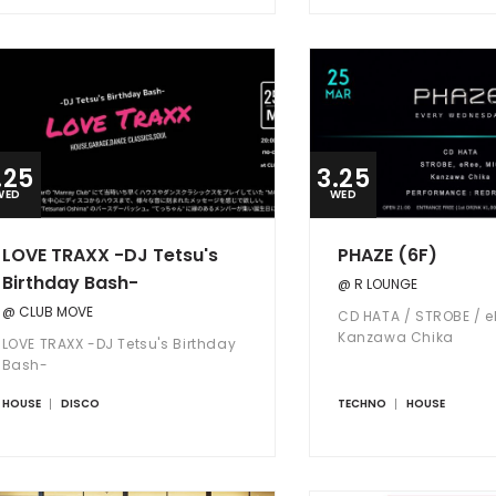
.25
3.25
WED
WED
LOVE TRAXX -DJ Tetsu's
PHAZE (6F)
Birthday Bash-
@ R LOUNGE
@ CLUB MOVE
CD HATA / STROBE / e
Kanzawa Chika
LOVE TRAXX -DJ Tetsu's Birthday
Bash-
HOUSE
DISCO
TECHNO
HOUSE