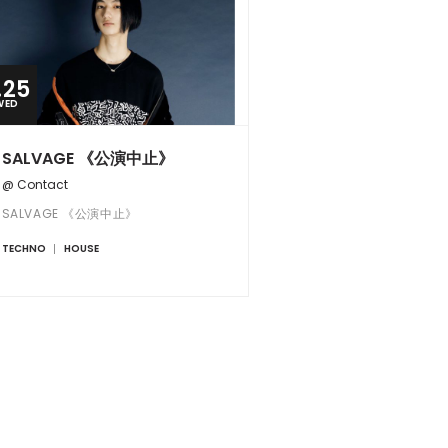
.25
WED
SALVAGE 《公演中止》
@ Contact
SALVAGE 《公演中止》
TECHNO
HOUSE