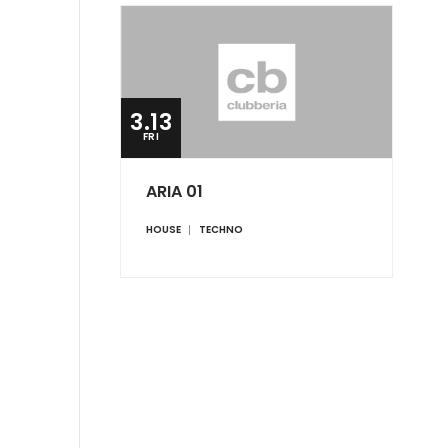
3.13
FRI
ARIA 01
HOUSE
TECHNO