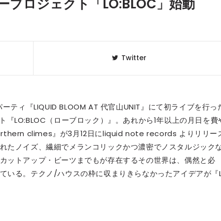
ュープロジェクト「LO:BLOC」始動
Twitter
DSのパーティ『LIQUID BLOOM AT 代官山UNIT』にて初ライブを行っ
クト『LO:BLOC（ローブロック）』。あれから1年以上の月日を費
n climes』が3月12日にliquid note records よりリリー
れたノイズ、繊細でメランコリックかつ濃密でノスタルジック
クラベリ
1
カットアップ・ビーツまでもが存在するその世界は、偶然と必
のおすすめ
年最新】
ている。テクノ/ハウスの枠に収まりきらなかったアイデアが『
ニュージ
2
DJ!?