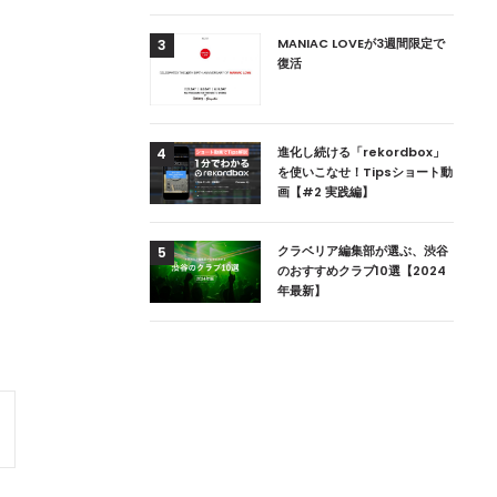
用達、ニューヨークの
MANIAC LOVEが3週間限定で
3
本上陸！ 「1 OAK
復活
」六本木にオープン
DJ用の家具や製品を開
進化し続ける「rekordbox」
4
楽産業に参戦すること
を使いこなせ！Tipsショート動
画【#2 実践編】
ためのDJブース
クラベリア編集部が選ぶ、渋谷
5
 ZEROのこだわり
のおすすめクラブ10選【2024
年最新】