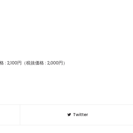
セレブ御
3
クラブが日
TOKYO
IKEAが
4
発中！音
を発表
 価格 : 2,100円（税抜価格 : 2,000円）
レコードの
5
Aoyama
Twitter