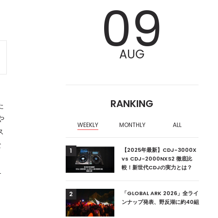
09
AUG
RANKING
た
や
WEEKLY
MONTHLY
ALL
ス
な
ア編集部が選ぶ、渋谷
【2025年最新】CDJ-3000X
1
クラブ10選【2024
vs CDJ-2000NXS2 徹底比
較！新世代CDJの実力とは？
L
ーランドの新首相は元
「GLOBAL ARK 2026」全ライ
2
ンナップ発表、野反湖に約40組