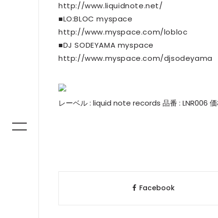
http://www.liquidnote.net/
■LO:BLOC myspace
http://www.myspace.com/lobloc
■DJ SODEYAMA myspace
http://www.myspace.com/djsodeyama
レーベル : liquid note records 品番 : LNR006
Facebook