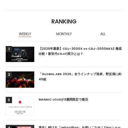
RANKING
WEEKLY
MONTHLY
ALL
【2025年最新】CDJ-3000X vs CDJ-2000NXS2 徹底
1
比較！新世代CDJの実力とは？
「GLOBAL ARK 2026」全ラインナップ発表、野反湖に約
2
40組
MANIAC LOVEが3週間限定で復活
3
進化し続ける「rekordbox」を使いこなせ！Tipsショー
4