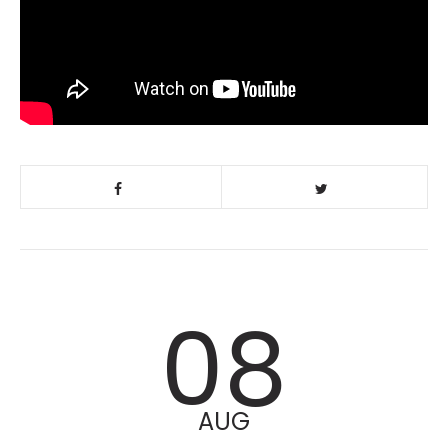
08
AUG