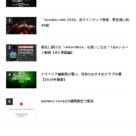
「GLOBAL ARK 2026」全ラインナップ発表、野反湖に約
2
40組
進化し続ける「rekordbox」を使いこなせ！Tipsショー
3
ト動画【#2 実践編】
クラベリア編集部が選ぶ、渋谷のおすすめクラブ10選
4
【2024年最新】
MANIAC LOVEが3週間限定で復活
5