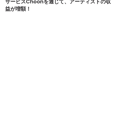
サービスChoonを通じて、アーティストの収
益が増額！
2018.07.20
TEXT BY:
Norihiko Kawai
全世界で1500種類以上もあると言われている仮想通貨
の仕組みのひとつブロックチェーン。
そのブロックチェーンを利用し、2018年5月からスタ
ートした音楽ストリーミングプラットフォーム
「Choon」（チョーン）が、音楽業界の基本的な問題を
解決してくれると話題になっている。
Choonが提示する問題とは、既存のストリーミングサ
イトなどを利用している場合、楽曲が再生／販売されて
もアーティストの手元に残るお金は僅かだということ。