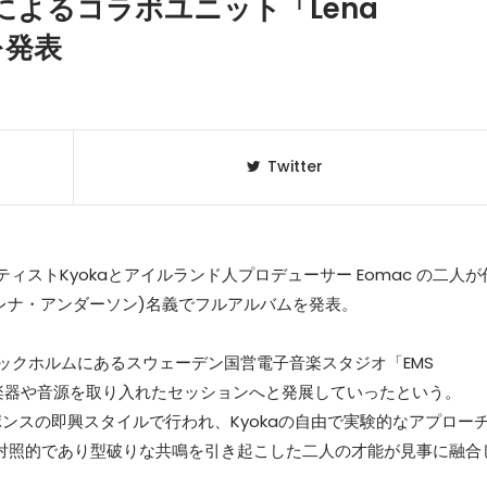
acによるコラボユニット「Lena
を発表
Twitter
トKyokaとアイルランド人プロデューサー Eomac の二人が
on(レナ・アンダーソン)名義でフルアルバムを発表。
クラベリ
1
のおすすめ
ックホルムにあるスウェーデン国営電子音楽スタジオ「EMS
年最新】
様々な楽器や音源を取り入れたセッションへと発展していったという。
ンスの即興スタイルで行われ、Kyokaの自由で実験的なアプロー
ニュージ
2
゙れ対照的であり型破りな共鳴を引き起こした二人の才能が見事に融合
DJ!?