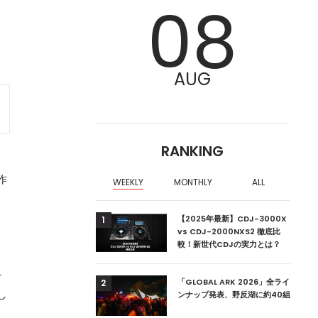
08
AUG
RANKING
作
WEEKLY
MONTHLY
ALL
ア編集部が選ぶ、渋谷
【2025年最新】CDJ-3000X
1
クラブ10選【2024
vs CDJ-2000NXS2 徹底比
較！新世代CDJの実力とは？
チ
ーランドの新首相は元
「GLOBAL ARK 2026」全ライ
2
し
ンナップ発表、野反湖に約40組