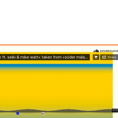
セレブ御
3
クラブが日
TOKYO
ト
IKEAが
4
発中！音
を発表
レコードの
5
Aoyama