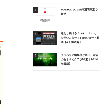
用達、ニューヨークの
MANIAC LOVEが3週間限定で
3
本上陸！ 「1 OAK
復活
」六本木にオープン
DJ用の家具や製品を開
進化し続ける「rekordbox」
4
楽産業に参戦すること
を使いこなせ！Tipsショート動
画【#2 実践編】
ためのDJブース
クラベリア編集部が選ぶ、渋谷
5
 ZEROのこだわり
のおすすめクラブ10選【2024
年最新】