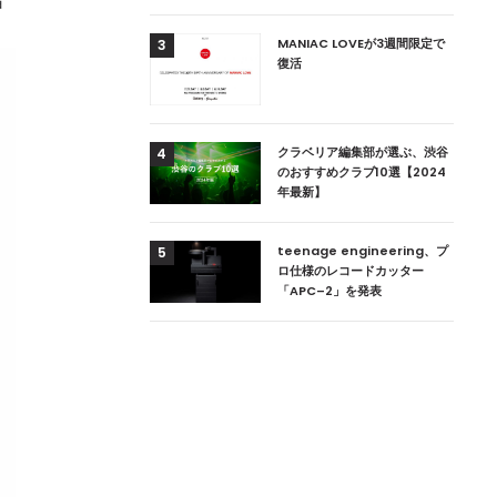
音
用達、ニューヨークの
MANIAC LOVEが3週間限定で
3
本上陸！ 「1 OAK
復活
」六本木にオープン
DJ用の家具や製品を開
クラベリア編集部が選ぶ、渋谷
4
楽産業に参戦すること
のおすすめクラブ10選【2024
年最新】
ためのDJブース
teenage engineering、プ
5
 ZEROのこだわり
ロ仕様のレコードカッター
「APC–2」を発表