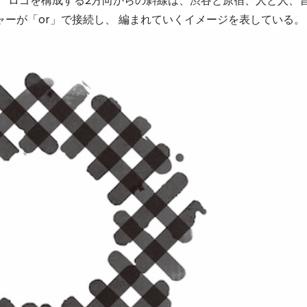
。 ロゴを構成する2方向からの斜線は、渋谷と原宿、人と人、
ーが「or」で接続し、 編まれていくイメージを表している。
セレブ御
3
クラブが日
TOKYO
IKEAが
4
発中！音
を発表
レコードの
5
Aoyama