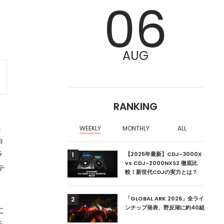
06
AUG
RANKING
、
WEEKLY
MONTHLY
ALL
ョ
ラ
ア編集部が選ぶ、渋谷
【2025年最新】CDJ-3000X
1
クラブ10選【2024
vs CDJ-2000NXS2 徹底比
テ
較！新世代CDJの実力とは？
ーランドの新首相は元
「GLOBAL ARK 2026」全ライ
2
ンナップ発表、野反湖に約40組
に