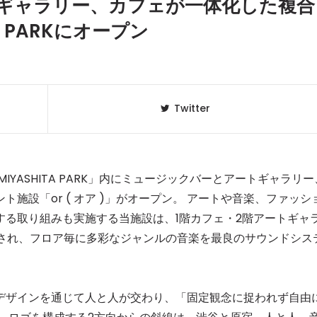
ギャラリー、カフェが一体化した複合
A PARKにオープン
Twitter
YASHITA PARK」内にミュージックバーとアートギャラリー
施設「or ( オア )」がオープン。 アートや音楽、ファッシ
する取り組みも実施する当施設は、1階カフェ・2階アートギャ
クラベリ
1
のおすすめ
成され、フロア毎に多彩なジャンルの音楽を最良のサウンドシス
年最新】
ニュージ
2
DJ!?
、デザインを通じて人と人が交わり、「固定観念に捉われず自由