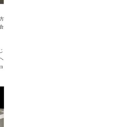
方
合
じ
へ
ョ