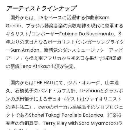
アーティストラインナップ
国外からは、LAをベースに活躍する作曲家Sam
Gende、ブラジル器楽音楽の実験精神を現代に継承する
ギタリスト/コンポーザーFabiano Do Nascimento、8
年ぶりの来日となるボーカリスト/シンガーソングライタ
ーSam Amidon、新感覚のダンスミュージック「アマピ
アーノ」を携え南アフリカから初来日を果たす弱冠21歳
の新鋭Teno Afrikaの出演が決定。
国内からはTHE HALLにて、ジム・オルーク、山本達
久、石橋英子のバンド・カフカ鼾、U-zhaanとクラムボ
ンの原田郁子によるデュオ（ゲストはヴァイオリニスト
の勝井祐二）、ceroのボーカル高城晶平のソロプロジェ
クトであるShohei Takagi Parallela Botanica、打楽器
奏者の角銅真実、Terry Riley with Sara Miyamotoのラ