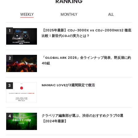
RANKING
WEEKLY
MONTHLY
ALL
【2025年最新】CDJ-3000X vs CDJ-2000NXS2 徹底
1
比較！新世代CDJの実力とは？
「GLOBAL ARK 2026」全ラインナップ発表、野反湖に約
2
40組
MANIAC LOVEが3週間限定で復活
3
クラベリア編集部が選ぶ、渋谷のおすすめクラブ10選
4
【2024年最新】