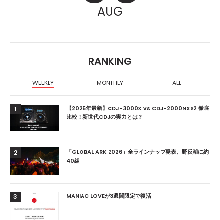
AUG
RANKING
WEEKLY
MONTHLY
ALL
【2025年最新】CDJ-3000X vs CDJ-2000NXS2 徹底
1
比較！新世代CDJの実力とは？
「GLOBAL ARK 2026」全ラインナップ発表、野反湖に約
2
40組
MANIAC LOVEが3週間限定で復活
3