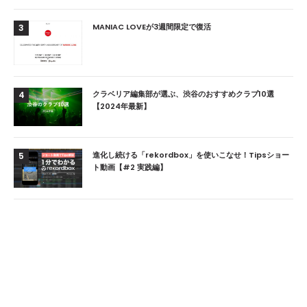
MANIAC LOVEが3週間限定で復活
3
クラベリア編集部が選ぶ、渋谷のおすすめクラブ10選
4
【2024年最新】
進化し続ける「rekordbox」を使いこなせ！Tipsショー
5
ト動画【#2 実践編】