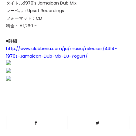
タイトル:1970's Jamaican Dub Mix
レーベル：Upset Recordings
フォーマット：CD
料金：￥1,260 -
■詳細
http://www.clubberia.com/ja/music/releases/4314-
1970s-Jamaican-Dub-Mix-DJ-Yogurt/