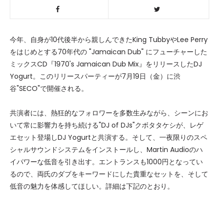
今年、自身が10代後半から親しんできたKing TubbyやLee Perry
をはじめとする70年代の "Jamaican Dub" にフューチャーした
ミックスCD『1970's Jamaican Dub Mix』をリリースしたDJ
Yogurt。このリリースパーティーが7月19日（金）に渋
谷"SECO"で開催される。
共演者には、熱狂的なフォロワーを多数生みながら、シーンにお
いて常に影響力を持ち続ける"DJ of DJs"クボタタケシが、レゲ
エセット登場しDJ Yogurtと共演する。そして、一夜限りのスペ
シャルサウンドシステムをインストールし、Martin Audioのハ
イパワーな低音を引き出す。エントランスも1000円となってい
るので、両氏のダブをキーワードにした貴重なセットを、そして
低音の魅力を体感してほしい。詳細は下記のとおり。