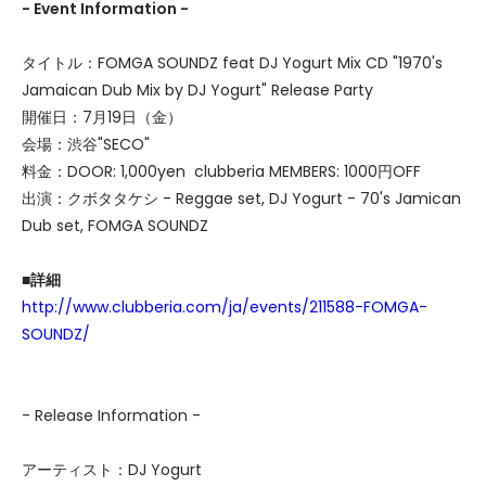
- Event Information -
タイトル：FOMGA SOUNDZ feat DJ Yogurt Mix CD "1970's
Jamaican Dub Mix by DJ Yogurt" Release Party
開催日：7月19日（金）
会場：渋谷"SECO"
料金：DOOR: 1,000yen clubberia MEMBERS: 1000円OFF
出演：クボタタケシ - Reggae set, DJ Yogurt - 70's Jamican
Dub set, FOMGA SOUNDZ
■詳細
http://www.clubberia.com/ja/events/211588-FOMGA-
SOUNDZ/
- Release Information -
アーティスト：DJ Yogurt