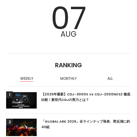
07
AUG
RANKING
WEEKLY
MONTHLY
ALL
【2025年最新】CDJ-3000X vs CDJ-2000NXS2 徹底
1
比較！新世代CDJの実力とは？
「GLOBAL ARK 2026」全ラインナップ発表、野反湖に約
2
40組