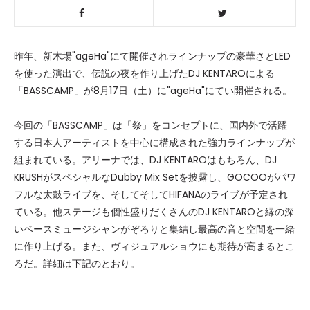
昨年、新木場"ageHa"にて開催されラインナップの豪華さとLED
を使った演出で、伝説の夜を作り上げたDJ KENTAROによる
「BASSCAMP」が8月17日（土）に"ageHa"にてい開催される。
今回の「BASSCAMP」は「祭」をコンセプトに、国内外で活躍
する日本人アーティストを中心に構成された強力ラインナップが
組まれている。アリーナでは、DJ KENTAROはもちろん、DJ
KRUSHがスペシャルなDubby Mix Setを披露し、GOCOOがパワ
フルな太鼓ライブを、そしてそしてHIFANAのライブが予定され
ている。他ステージも個性盛りだくさんのDJ KENTAROと縁の深
いベースミュージシャンがぞろりと集結し最高の音と空間を一緒
に作り上げる。また、ヴィジュアルショウにも期待が高まるとこ
ろだ。詳細は下記のとおり。