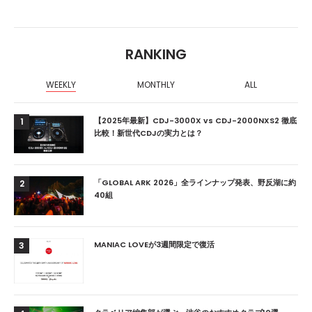
RANKING
WEEKLY
MONTHLY
ALL
【2025年最新】CDJ-3000X vs CDJ-2000NXS2 徹底
1
比較！新世代CDJの実力とは？
「GLOBAL ARK 2026」全ラインナップ発表、野反湖に約
2
40組
MANIAC LOVEが3週間限定で復活
3