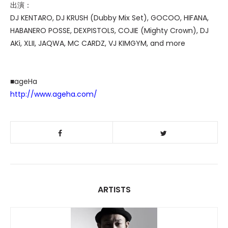
出演：
DJ KENTARO, DJ KRUSH (Dubby Mix Set), GOCOO, HIFANA,
HABANERO POSSE, DEXPISTOLS, COJIE (Mighty Crown), DJ
AKi, XLII, JAQWA, MC CARDZ, VJ KIMGYM, and more
■ageHa
http://www.ageha.com/
ARTISTS