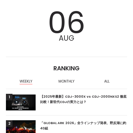
06
AUG
RANKING
WEEKLY
MONTHLY
ALL
【2025年最新】CDJ-3000X vs CDJ-2000NXS2 徹底
1
比較！新世代CDJの実力とは？
「GLOBAL ARK 2026」全ラインナップ発表、野反湖に約
2
40組