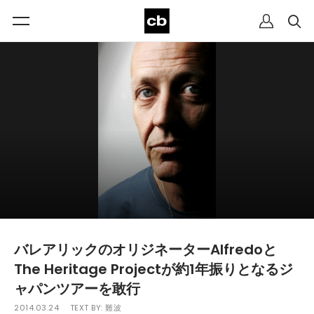
バレアリックのオリジネーターAlfredoと
The Heritage Projectが約1年振りとなるジ
ャパンツアーを敢行
2014.03.24
TEXT BY:
難波