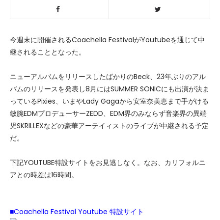
今週末に開催されるCoachella FestivalがYoutubeを通じて中
継されることとなった。
ニューアルバムをリリースしたばかりのBeck、23年ぶりのアル
バムのリリースを発表し8月にはSUMMER SONICにも出演が決ま
っているPixies、いまやLady Gagaから安室奈美恵まで手がける
敏腕EDMプロデューサーZEDD、EDM界のみならず音楽界の異端
児SKRILLEXなどの豪華アーテイィストのライブが中継される予定
だ。
下記YOUTUBE特設サイトをお見逃しなく。なお、カリフォルニ
アとの時差は16時間。
■Coachella Festival Youtube 特設サイト