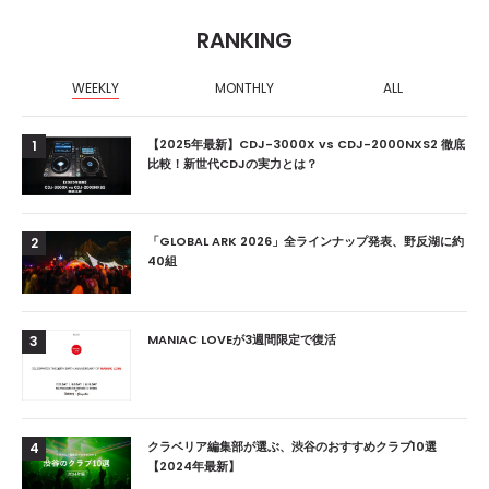
RANKING
WEEKLY
MONTHLY
ALL
【2025年最新】CDJ-3000X vs CDJ-2000NXS2 徹底
1
比較！新世代CDJの実力とは？
「GLOBAL ARK 2026」全ラインナップ発表、野反湖に約
2
40組
MANIAC LOVEが3週間限定で復活
3
クラベリア編集部が選ぶ、渋谷のおすすめクラブ10選
4
【2024年最新】