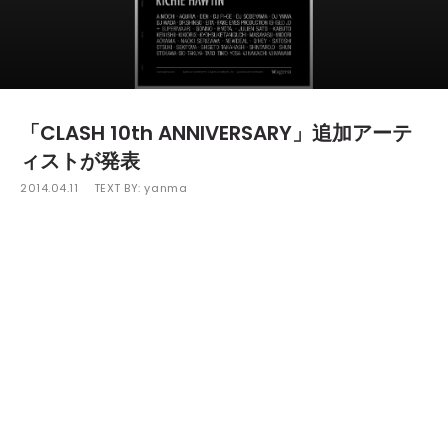
「CLASH 10th ANNIVERSARY」追加アーテ
ィストが発表
2014.04.11
TEXT BY:
yanma
テクノ界のスーパースターRICHIE HAWTINを迎え、5月10日に新
木場"ageHa"で開催される「CLASH 10th ANNIVERSARY」の追加
ラインナップが発表された。
今回発表されたのは、KEN ISHII、DJ WADA、A.MOCHI、FAKE
EYES PRODUCTION (SHIGEOJD+SUPERMAAR)、DJ