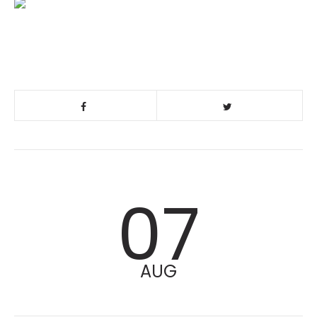
07
AUG