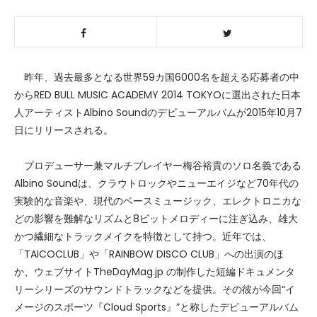
昨年、過去最多となる世界59カ国6000名を超える応募者の中
からRED BULL MUSIC ACADEMY 2014 TOKYOに選出された日本
人アーティストAlbino Soundのデビューアルバムが2015年10月7
日にリリースされる。
プロデューサー兼マルチプレイヤー梅谷裕貴のソロ名義である
Albino Soundは、クラウトロックやニューエイジなど70年代の
実験的な音楽や、現代のベースミュージック、エレクトロニカな
どの影響を難解なリズムと8ビットメロディーに注ぎ込み、雄大
かつ繊細なトラックメイクを特徴として持つ。近年では、
「TAICOCLUB」や「RAINBOW DISCO CLUB」への出演のほ
か、ウェブサイトTheDayMag.jp の制作した短編ドキュメンタ
リーシリーズのサウンドトラックなどを提供。その彼が今回“イ
メージのスポーツ『Cloud Sports』”と称したデビューアルバム