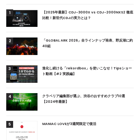
【2025年最新】CDJ-3000X vs CDJ-2000NXS2 徹底
1
比較！新世代CDJの実力とは？
「GLOBAL ARK 2026」全ラインナップ発表、野反湖に約
2
40組
進化し続ける「rekordbox」を使いこなせ！Tipsショー
3
ト動画【#2 実践編】
クラベリア編集部が選ぶ、渋谷のおすすめクラブ10選
4
【2024年最新】
MANIAC LOVEが3週間限定で復活
5