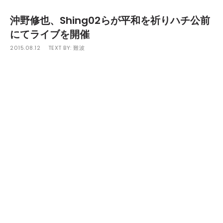
沖野修也、Shing02らが平和を祈りハチ公前
にてライブを開催
2015.08.12
TEXT BY:
難波
安保法制反対のムーブメントが世代を超えて広がる中、
Kyoto Jazz Massiveの沖野修也の呼びかけに応え
Shing02、オーサカ=モノレール、三宅洋平、PUSHIM、
ROOT SOUL(池田憲一/藤井伸昭/中村新史)らが集結
し、本日8月12日（水）18時から21時、渋谷ハチ公前特設
ステージにて「World Peace Festival」を開催する。
本イベントは、” 怖い顔して叫ぶよりも、この国の方
向性になんとなく 不安を覚えた人たちが大勢集まり、 平