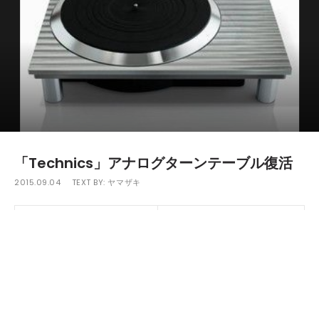
「Technics」アナログターンテーブル復活
2015.09.04
TEXT BY:
ヤマザキ
大手総合電気メーカーであるパナソニックが9月2日(水)に、
生産を終了していたアナログターンテーブルを2016年度に再発売
することを発表した。