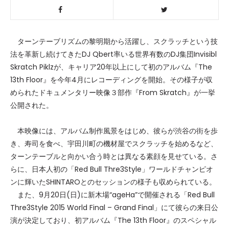
ターンテーブリズムの黎明期から活躍し、スクラッチという技
法を革新し続けてきたDJ Qbert率いる世界有数のDJ集団Invisibl
Skratch Piklzが、キャリア20年以上にして初のアルバム『The
13th Floor』を今年4月にレコーディングを開始。その様子が収
められたドキュメンタリー映像３部作『From Skratch』が一挙
公開された。
本映像には、アルバム制作風景をはじめ、彼らが渋谷の街を歩
き、寿司を食べ、宇田川町の機材屋でスクラッチを始めるなど、
ターンテーブルと向かい合う時とは異なる素顔を見せている。さ
らに、日本人初の「Red Bull Thre3Style」ワールドチャンピオ
ンに輝いたSHINTAROとのセッションの様子も収められている。
また、9月20日(日)に新木場“ageHa”で開催される「Red Bull
Thre3Style 2015 World Final – Grand Final」にて彼らの来日公
演が決定しており、初アルバム『The 13th Floor』のスペシャル