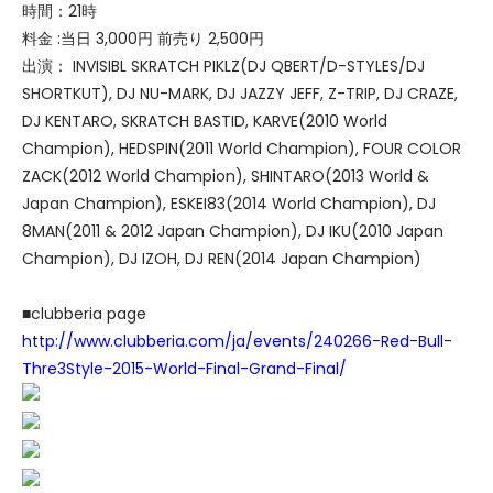
時間：21時
料金 :当日 3,000円 前売り 2,500円
出演： INVISIBL SKRATCH PIKLZ(DJ QBERT/D-STYLES/DJ
SHORTKUT), DJ NU-MARK, DJ JAZZY JEFF, Z-TRIP, DJ CRAZE,
DJ KENTARO, SKRATCH BASTID, KARVE(2010 World
Champion), HEDSPIN(2011 World Champion), FOUR COLOR
ZACK(2012 World Champion), SHINTARO(2013 World &
Japan Champion), ESKEI83(2014 World Champion), DJ
8MAN(2011 & 2012 Japan Champion), DJ IKU(2010 Japan
Champion), DJ IZOH, DJ REN(2014 Japan Champion)
■clubberia page
http://www.clubberia.com/ja/events/240266-Red-Bull-
Thre3Style-2015-World-Final-Grand-Final/