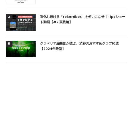
進化し続ける「rekordbox」を使いこなせ！Tipsショー
4
ト動画【#2 実践編】
クラベリア編集部が選ぶ、渋谷のおすすめクラブ10選
5
【2024年最新】