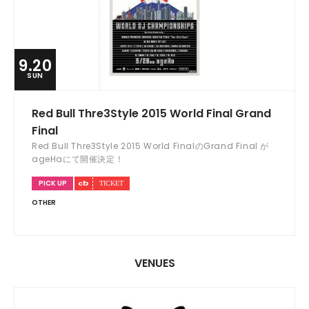
9.20
SUN
Red Bull Thre3Style 2015 World Final Grand
Final
Red Bull Thre3Style 2015 World FinalのGrand Final が
ageHaにて開催決定！
PICK UP
OTHER
VENUES