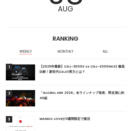
AUG
RANKING
WEEKLY
MONTHLY
ALL
【2025年最新】CDJ-3000X vs CDJ-2000NXS2 徹底
1
比較！新世代CDJの実力とは？
「GLOBAL ARK 2026」全ラインナップ発表、野反湖に約
2
40組
MANIAC LOVEが3週間限定で復活
3