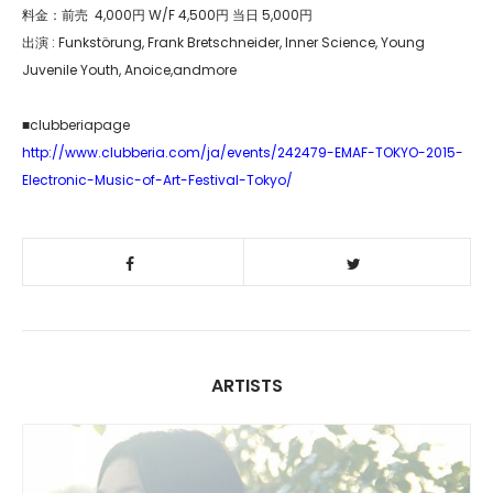
料金：前売 4,000円 W/F 4,500円 当日 5,000円
出演 : Funkstörung, Frank Bretschneider, Inner Science, Young
Juvenile Youth, Anoice,andmore
■clubberiapage
http://www.clubberia.com/ja/events/242479-EMAF-TOKYO-2015-
Electronic-Music-of-Art-Festival-Tokyo/
ARTISTS