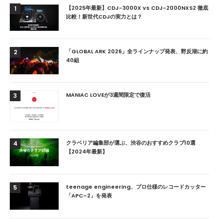
【2025年最新】CDJ-3000X vs CDJ-2000NXS2 徹底
1
比較！新世代CDJの実力とは？
「GLOBAL ARK 2026」全ラインナップ発表、野反湖に約
2
40組
MANIAC LOVEが3週間限定で復活
3
クラベリア編集部が選ぶ、渋谷のおすすめクラブ10選
4
【2024年最新】
teenage engineering、プロ仕様のレコードカッター
5
「APC–2」を発表