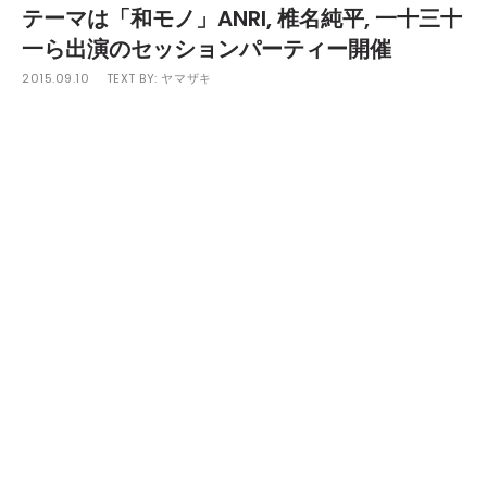
テーマは「和モノ」ANRI, 椎名純平, 一十三十
一ら出演のセッションパーティー開催
2015.09.10
TEXT BY:
ヤマザキ
9月15日(火)にNOS恵比寿で「和モノ」をテーマとしたセッシ
ョンパーティー「ZIGZAG」が開催される。
第1回目の開催となる本パーティーには、スペシャルゲストに
「オリビアを聴きながら」でお馴染みのベテランシンガーソング
ライターANRIを筆頭に、ソウルに精通したボーカリストとして定
評のあるR&Bシンガー椎名純平、艶やかなボーカルが印象的な札
幌出身の女性アーティスト一十三十一、SHIKATA、MONK、
STIVE I.から編成された音楽ユニットMASTERTEMPOらがライブ
アクトとして出演。さらにこの豪華出演者陣のサポートバンドと
して、池田憲一をはじめ、マボロシの竹内朋康など確固たるキャ