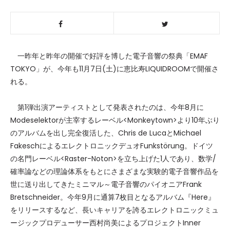
一昨年と昨年の開催で好評を博した電子音響の祭典「EMAF
TOKYO」が、今年も11月7日(土)に恵比寿LIQUIDROOMで開催さ
れる。
第1弾出演アーティストとして発表されたのは、今年8月に
Modeselektorが主宰するレーベル<Monkeytown>より10年ぶり
のアルバムを出し完全復活した、Chris de LucaとMichael
FakeschによるエレクトロニックデュオFunkstörung。ドイツ
の名門レーベル<Raster-Noton>を立ち上げた1人であり、数学/
確率論などの理論体系をもとにさまざまな実験的電子音響作品を
世に送り出してきたミニマル～電子音響のパイオニアFrank
Bretschneider。今年9月に通算7枚目となるアルバム『Here』
をリリースするなど、長いキャリアを誇るエレクトロニックミュ
ージックプロデューサー西村尚美によるプロジェクトInner