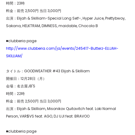
時間：23時
料金：前売 2,500円 当日 3,000円
出演：Elijah & Skilliam-Special Long Set!-, Hyper Juice, Prettybwoy,
Sakana, HELKTRAM, DIMNESS, maidable, Chocola B
■clubberia page
http://www.clubberia.com/ja/events/245417-Butterz-ELIJAH-
SKILLIAM/
タイトル：GOODWEATHER #43 Elijah & Skilliam
開催日：12月28日（月）
会場：名古屋JB'S
時間：22時
料金：前売 2,500円 当日 3,000円
出演：Elijah & Skilliam, Misonikov Quitavitch feat. Loki Normal
Person, VAR$VS feat. AGO, DJ UJI feat. BRAVOO
■clubberia page