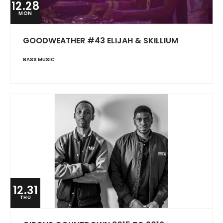
12.28
MON
GOODWEATHER #43 ELIJAH & SKILLIUM
BASS MUSIC
12.31
THU