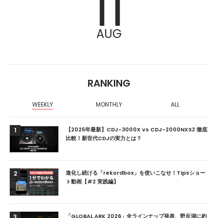
11
AUG
RANKING
WEEKLY
MONTHLY
ALL
【2025年最新】CDJ-3000X vs CDJ-2000NXS2 徹底
1
比較！新世代CDJの実力とは？
進化し続ける「rekordbox」を使いこなせ！Tipsショー
2
ト動画【#2 実践編】
「GLOBAL ARK 2026」全ラインナップ発表、野反湖に約
3