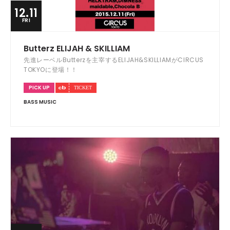
12.11
FRI
Butterz ELIJAH & SKILLIAM
先進レーベルButterzを主宰するELIJAH&SKILLIAMがCIRCUS
TOKYOに登場！！
PICK UP
BASS MUSIC