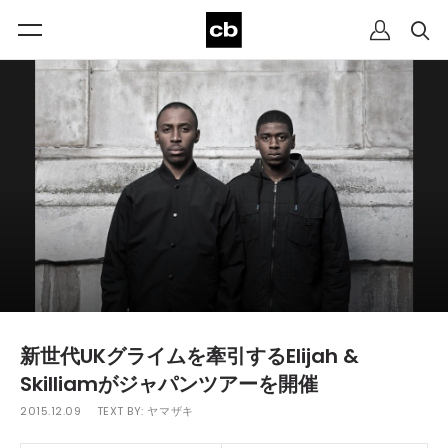
新世代UKグライムを牽引するElijah &
Skilliamがジャパンツアーを開催
2015.12.09
TEXT BY:
ヤマザキ