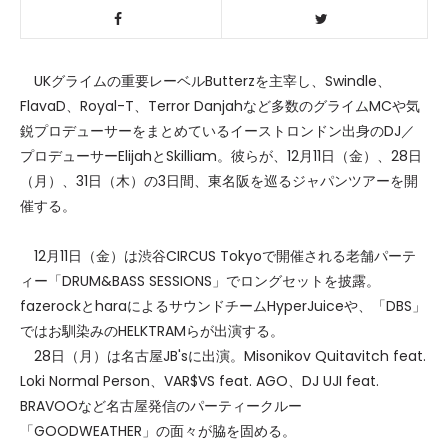
UKグライムの重要レーベルButterzを主宰し、Swindle、
FlavaD、Royal-T、Terror Danjahなど多数のグライムMCや気
鋭プロデューサーをまとめているイーストロンドン出身のDJ／
プロデューサーElijahとSkilliam。彼らが、12月11日（金）、28日
（月）、31日（木）の3日間、東名阪を巡るジャパンツアーを開
催する。
12月11日（金）は渋谷CIRCUS Tokyoで開催される老舗パーテ
ィー「DRUM&BASS SESSIONS」でロングセットを披露。
fazerockとharaによるサウンドチームHyperJuiceや、「DBS」
ではお馴染みのHELKTRAMらが出演する。
28日（月）は名古屋JB'sに出演。Misonikov Quitavitch feat.
Loki Normal Person、VAR$VS feat. AGO、DJ UJI feat.
BRAVOOなど名古屋発信のパーティークルー
「GOODWEATHER」の面々が脇を固める。