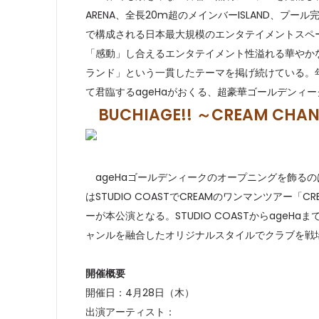
ARENA、全長20m超のメインバーISLAND、プ
で構成される日本最大規模のエンタテイメントスペー
「感動」し合えるエンタテイメント性溢れる華やか
ランド」という一貫したテーマを掲げ続けている。
て君臨するageHaがおくる、超豪華ゴールデンィ
BUCHIAGE!! ～CREAM CHANG
ageHaゴールデンィークのオープニングを飾るのは
はSTUDIO COASTでCREAMのワンマンツアー「CR
ーが本公演となる。STUDIO COASTからage
ャンルを融合したオリジナルスタイルでクラブを戦場
開催概要
開催日：4月28日（木）
出演アーティスト：