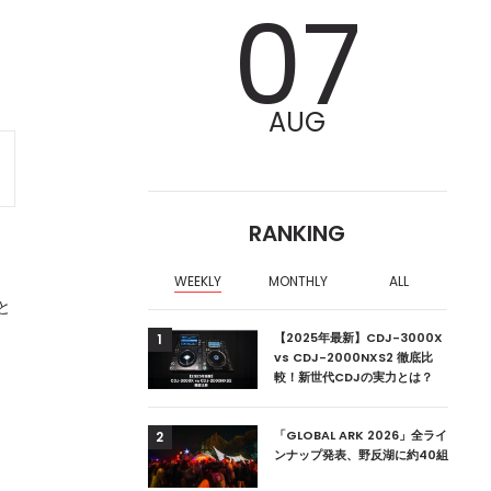
07
AUG
RANKING
WEEKLY
MONTHLY
ALL
と
ア編集部が選ぶ、渋谷
【2025年最新】CDJ-3000X
1
クラブ10選【2024
vs CDJ-2000NXS2 徹底比
較！新世代CDJの実力とは？
ーランドの新首相は元
「GLOBAL ARK 2026」全ライ
2
ンナップ発表、野反湖に約40組