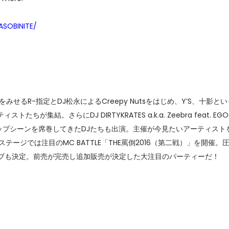
ASOBINITE/
るR-指定とDJ松永によるCreepy Nutsをはじめ、Y’S、十影とい
結。さらにDJ DIRTYKRATES a.k.a. Zeebra feat. EG
日本のヒップホップシーンを席巻してきたDJたちも出演。主催が今見たいアーティスト
テージでは注目のMC BATTLE「THE罵倒2016（第二戦）」を開催。
シャルライブも決定。前売が完売し追加販売が決定した大注目のパーティーだ！