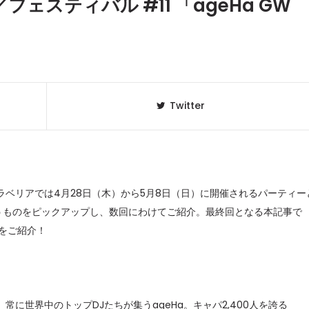
ェスティバル #11 「ageHa GW
Twitter
ベリアでは4月28日（木）から5月8日（日）に開催されるパーティー
いうものをピックアップし、数回にわけてご紹介。最終回となる本記事で
クラベリ
1
のおすすめ
クをご紹介！
年最新】
ニュージ
2
DJ!?
世界中のトップDJたちが集うageHa。キャパ2,400人を誇る