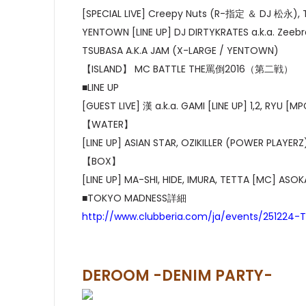
[SPECIAL LIVE] Creepy Nuts (R-指定 ＆ DJ 松永),
YENTOWN [LINE UP] DJ DIRTYKRATES a.k.a. Zeebr
TSUBASA A.K.A JAM (X-LARGE / YENTOWN)
【ISLAND】 MC BATTLE THE罵倒2016（第二戦）
■LINE UP
[GUEST LIVE] 漢 a.k.a. GAMI [LINE UP] 1,2, RYU [
【WATER】
[LINE UP] ASIAN STAR, OZIKILLER (POWER PLAYERZ
【BOX】
[LINE UP] MA-SHI, HIDE, IMURA, TETTA [MC] ASOK
■TOKYO MADNESS詳細
http://www.clubberia.com/ja/events/251224
DEROOM -DENIM PARTY-