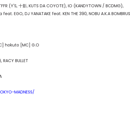
 TFFR (Y'S, 十影, KUTS DA COYOTE), IO (KANDYTOWN / BCDMG),
a feat. EGO, DJ YANATAKE feat. KEN THE 390, NOBU A.K.A BOMBRUS
MPC] hokuto [MC] G.O
), RACY BULLET
A
-TOKYO-MADNESS/