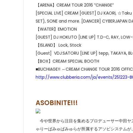
【ARENA】CREAM TOUR 2016 ”CHANGE”
[SPECIAL LIVE] CREAM [GUEST] DJ KAORI, ☆Taku 
SET), SONE and more. [DANCER] CYBERJAPAN 
【WATER】EMOTION
[GUEST] DJ HOKUTO [LINE UP] T.D-C, RAY, LOW-
【ISLAND】 Lock, Stock
[Guest] VDJ:SATORU [LINE UP] tepp, TAKAYA, 
【BOX】CREAM SPECIAL BOOTH
■BUCHIAGE!! ～CREAM CHANGE TOUR 2016 OFFI
http://www.clubberia.com/ja/events/251223
ASOBINITE!!!
今や世界から注目を集めるプロデューサー中田ヤスタカ(C
ゃりーぱみゅぱみゅらが所属するアソビシステムが