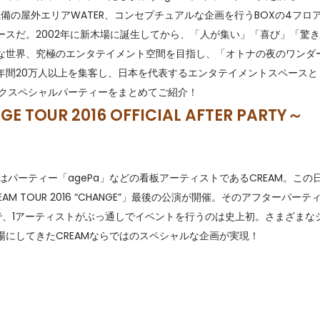
ール完備の屋外エリアWATER、コンセプチュアルな企画を行うBOXの4フロ
セレブ御
3
スだ。2002年に新木場に誕生してから、「人が集い」「喜び」「驚
クラブが日
な世界、究極のエンタテイメント空間を目指し、「オトナの夜のワンダ
TOKYO
年間20万人以上を集客し、日本を代表するエンタテイメントスペースと
ークスペシャルパーティーをまとめてご紹介！
IKEAが
4
発中！音
E TOUR 2016 OFFICIAL AFTER PARTY～
を発表
レコードの
5
Aoyama
パーティー「agePa」などの看板アーティストであるCREAM。この
EAM TOUR 2016 “CHANGE”」最後の公演が開催。そのアフターパーテ
Haまで、1アーティストがぶっ通しでイベントを行うのは史上初。さまざまな
にしてきたCREAMならではのスペシャルな企画が実現！