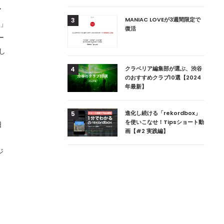
ア
用達、ニューヨークの
MANIAC LOVEが3週間限定で
3
き」
本上陸！ 「1 OAK
復活
ー
」六本木にオープン
し
DJ用の家具や製品を開
クラベリア編集部が選ぶ、渋谷
4
楽産業に参戦すること
のおすすめクラブ10選【2024
年最新】
ためのDJブース
進化し続ける「rekordbox」
5
 ZEROのこだわり
を使いこなせ！Tipsショート動
日
画【#2 実践編】
ィ
ジ