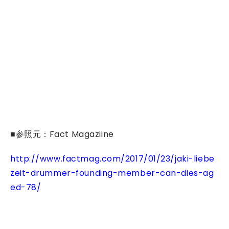
■参照元：Fact Magaziine
http://www.factmag.com/2017/01/23/jaki-liebe
zeit-drummer-founding-member-can-dies-ag
ed-78/