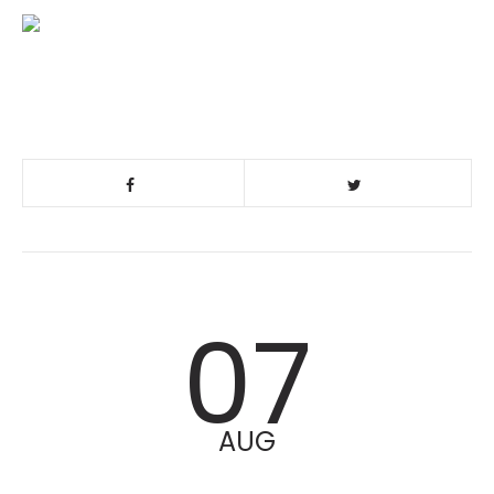
07
AUG