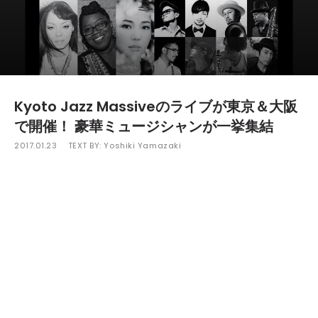
Kyoto Jazz Massiveのライブが東京＆大阪
で開催！ 豪華ミュージシャンが一挙集結
2017.01.23
TEXT BY:
Yoshiki Yamazaki
沖野修也が代表を務める音楽制作／マネージメント
オフィス「Extra Freedom」の発足20周年を記念し
て、沖野修也と沖野好洋によるDJユニットKyoto Jaz
z Massiveのライブが決定。3月29日（水）に東京・Bil
lboard Live TOKYO、30日（木）に大阪・Billboard