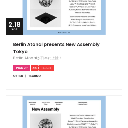
2.18
SAT
Berlin Atonal presents New Assembly
Tokyo
Berlin Atonalが日本に上陸！
PICK UP
OTHER
TECHNO