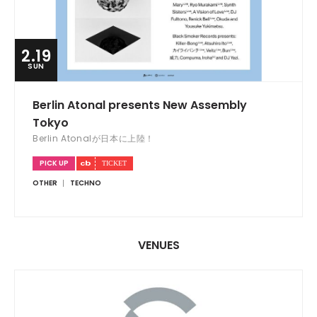
2.19
SUN
Berlin Atonal presents New Assembly
Tokyo
Berlin Atonalが日本に上陸！
PICK UP
OTHER
TECHNO
VENUES