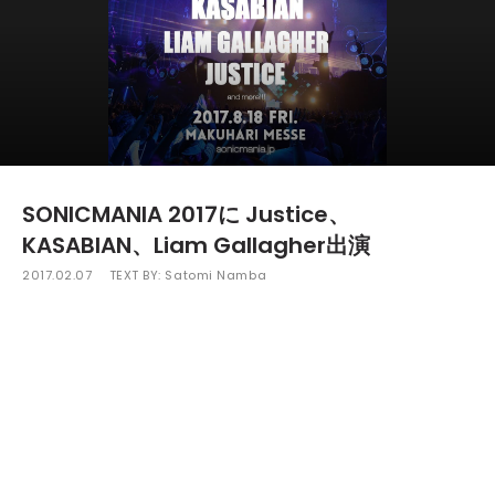
SONICMANIA 2017に Justice、
KASABIAN、Liam Gallagher出演
2017.02.07
TEXT BY:
Satomi Namba
昨年開催されなかった「SONICMANIA」が復活。第
一弾ラインナップを発表。出演が発表されているの
は、フレンチエレクトロ デュオJustice、UKロックバ