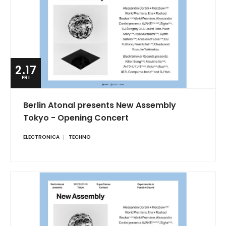
2.17
FRI
Berlin Atonal presents New Assembly
Tokyo - Opening Concert
ELECTRONICA
TECHNO