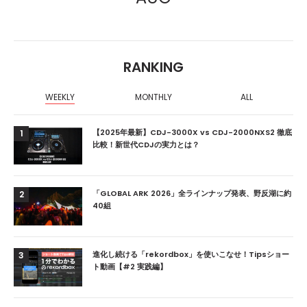
RANKING
WEEKLY
MONTHLY
ALL
【2025年最新】CDJ-3000X vs CDJ-2000NXS2 徹底
1
比較！新世代CDJの実力とは？
「GLOBAL ARK 2026」全ラインナップ発表、野反湖に約
2
40組
進化し続ける「rekordbox」を使いこなせ！Tipsショー
3
ト動画【#2 実践編】