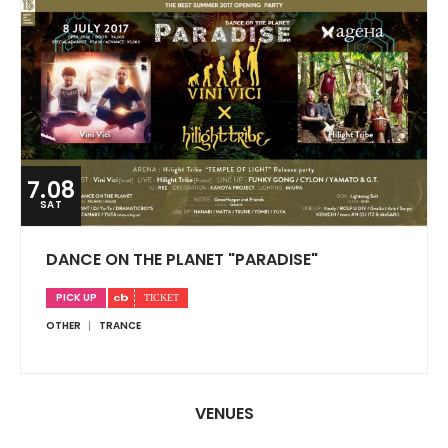
7.08
SAT
DANCE ON THE PLANET "PARADISE"
PICK UP
OTHER
TRANCE
VENUES