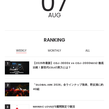
07
AUG
RANKING
WEEKLY
MONTHLY
ALL
【2025年最新】CDJ-3000X vs CDJ-2000NXS2 徹底
1
比較！新世代CDJの実力とは？
「GLOBAL ARK 2026」全ラインナップ発表、野反湖に約
2
40組
MANIAC LOVEが3週間限定で復活
3