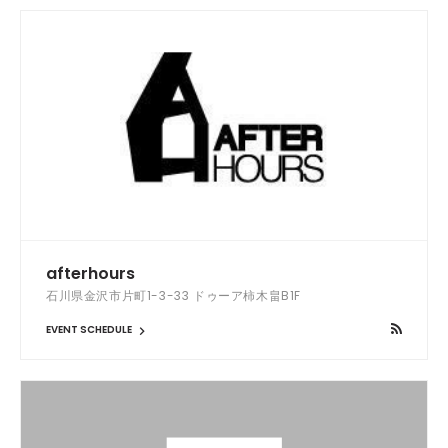
afterhours
石川県金沢市片町1-3-33 ドゥーア柿木畠B1F
EVENT SCHEDULE