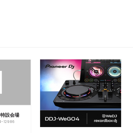
チ特設会場
12986