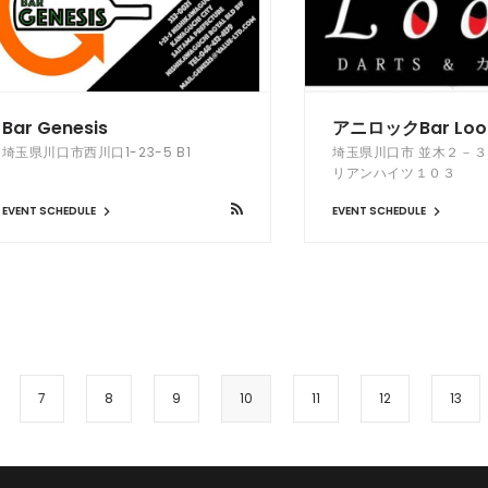
Bar Genesis
アニロックBar Loo
埼玉県川口市西川口1-23-5 B1
埼玉県川口市 並木２－
リアンハイツ１０３
EVENT SCHEDULE
EVENT SCHEDULE
7
8
9
10
11
12
13