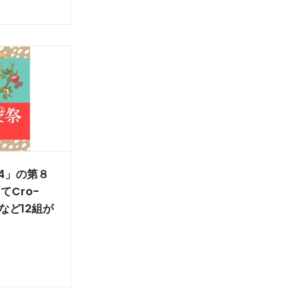
4」の第８
Cro-
isなど12組が