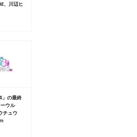
ABE、川辺ヒ
4」の最終
ターウル
ウチュウ
om