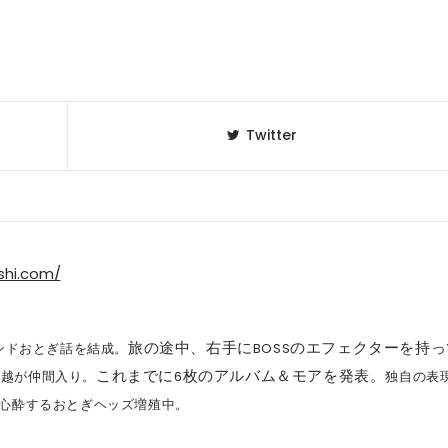
Twitter
shi.com/
BOSS
旅の途中、右手に
のエフェクターを持っ
ンドおとぎ話を結成。
6
これまでに
枚のアルバム＆モアを発表。
前越が仲間入り。
独自の表
心酔するおとぎヘッズ増殖中。