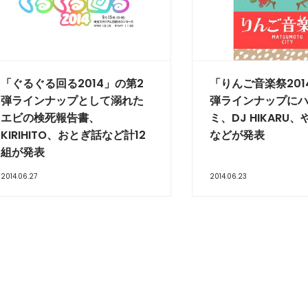
「ぐるぐる回る2014」の第2
「りんご音楽祭201
弾ラインナップとして溺れた
弾ラインナップに
エビの検死報告書、
ミ、DJ HIKARU
KIRIHITO、おとぎ話など計12
などが発表
組が発表
2014.06.27
2014.06.23