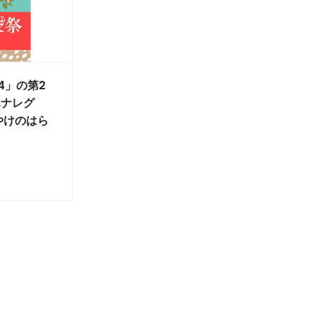
4」の第2
ハナレグ
、やけのはら