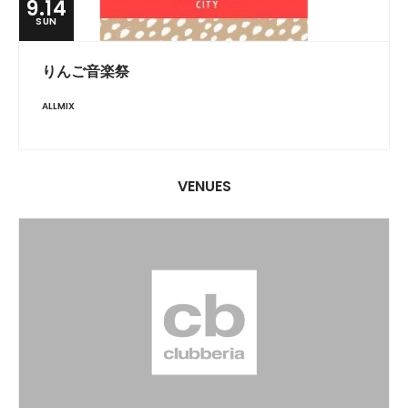
9.14
SUN
りんご音楽祭
ALLMIX
VENUES