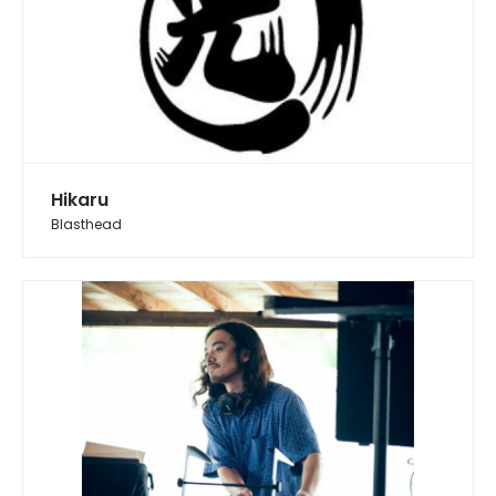
Hikaru
Blasthead