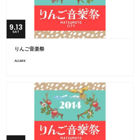
9.13
SAT
りんご音楽祭
ALLMIX