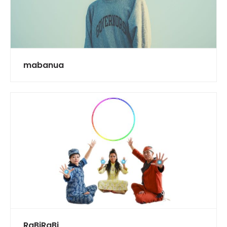
mabanua
RaBiRaBi