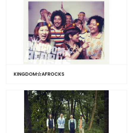
KINGDOM☆AFROCKS