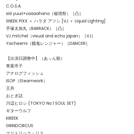
C.O.S.A.
sid yuuri+vaaaahana（秘境祭）［凸］
SNEEK PIXX ＋ ハラダ アツシ [VJ ＋ Liquid Lighting]
手塚太加丸（BARRACK）［凸］
VJ mitchel（visual and echo japan）［VJ］
Yacheemi（餓鬼レンジャー）［DANCER］
【出演日調整中】（あ→ん順）
青葉市子
アナログフィッシュ
iSOP（Steamwork）
王舟
おとぎ話
川辺ヒロシ (TOKYO No.1 SOUL SET)
ギターウルフ
KIREEK
GRINDCIRCUS
クリトリック・リス