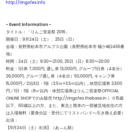
http://ringofes.info
- Event Information -
タイトル：「りんご音楽祭 2016」
開催日：9月24日（土）、25日（日）
会場：長野県松本市アルプス公園（長野県松本市 蟻ケ崎2455番
地）
時間：24日（土）9:30〜21:00, 25日（日）8:30〜20:00
料金：1日券 7,000円, 通し券 13,000円, グループ1日券（4名分）
26,000円, グループ通し券（4名分）50,000円, キャンプ券
15,000円／2泊3日・1張（3.5ｍ×3.5ｍ以内）, 休憩広場券 3,500
円／1日・1張（8㎡以内・休憩広場券はりんご音楽祭OFFICIAL
ONLINE SHOPでのみ販売 http://ringofes.thebase.in ）※15歳
以下、60歳以上の方、また、東北と熊本の一部被災地在住の方
は入場無料（要身分証・受付にてリストバンドへ引き換え必要）
出演：
【9月24日（土）出演】（あ→ん順）