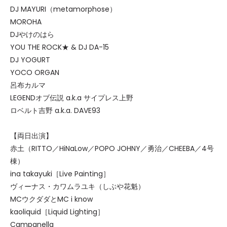
DJ MAYURI（metamorphose）
MOROHA
DJやけのはら
YOU THE ROCK★ & DJ DA-15
DJ YOGURT
YOCO ORGAN
呂布カルマ
LEGENDオブ伝説 a.k.a サイプレス上野
ロベルト吉野 a.k.a. DAVE93
【両日出演】
赤土（RITTO／HiNaLow／POPO JOHNY／勇治／CHEEBA／4号
棟）
ina takayuki［Live Painting］
ヴィーナス・カワムラユキ（しぶや花魁）
MCウクダダとMC i know
kaoliquid［Liquid Lighting］
Campanella