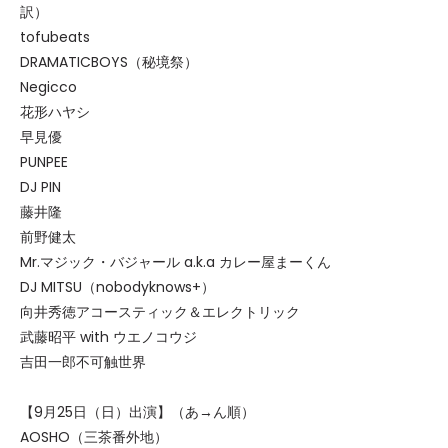
訳）
tofubeats
DRAMATICBOYS（秘境祭）
Negicco
花形ハヤシ
早見優
PUNPEE
DJ PIN
藤井隆
前野健太
Mr.マジック・バジャール a.k.a カレー屋まーくん
DJ MITSU（nobodyknows+）
向井秀徳アコースティック＆エレクトリック
武藤昭平 with ウエノコウジ
吉田一郎不可触世界
【9月25日（日）出演】（あ→ん順）
AOSHO（三茶番外地）