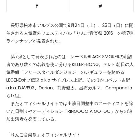
長野県松本市アルプス公園で9月24日（土）、25日（日）に開
催される人気野外フェスティバル「りんご音楽祭 2016」の第7弾
ラインナップが発表された。
第7弾として発表されたのは、レーベルBLACK SMOKERの創設
者であり数々の名義を使い分けるKILLER-BONG。テレビ朝日の人
気番組「フリースタイルダンジョン」のレギュラーを務める
LEGENDオブ伝説 a.k.a サイプレス上野。そのほかロベルト吉野
a.k.a. DAVE93、Dorian、前野健太、呂布カルマ、Campanella
ら17組。
またオフィシャルサイトでは出演日調整中のアーティストを除
いた日割りやオーディション「RINGOOO A GO-GO」からの追
加出演者を発表している。
「りんご音楽祭」オフィシャルサイト