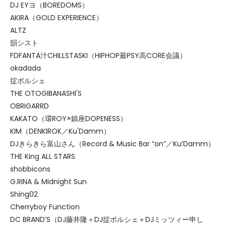
DJ EYヨ（BOREDOMS）
AKIRA（GOLD EXPERIENCE）
ALTZ
韻シスト
FDFANTA汁CHILLSTASKI（HIPHOP最PSY高CORE会議）
okadada
掟ポルシェ
THE OTOGIBANASHI'S
OBRIGARRD
KAKATO（環ROY×鎮座DOPENESS）
KIM（DENKIROK／Ku'Damm）
DJきらきら富山さん（Record & Music Bar “on”／Ku’Damm）
THE King ALL STARS
shobbicons
G.RINA & Midnight Sun
Shing02
Cherryboy Function
DC BRAND’S（DJ藤井隆＋DJ掟ポルシェ＋DJミッツィー申し