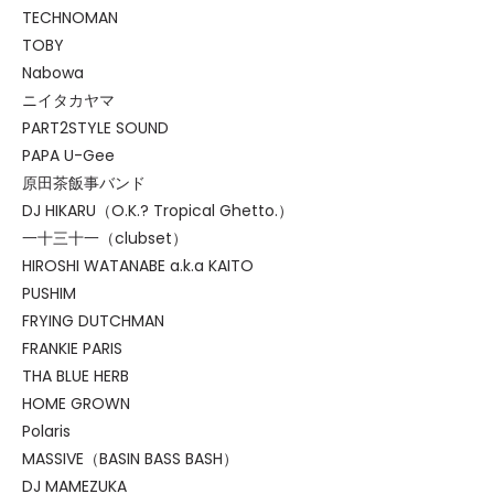
TECHNOMAN
TOBY
Nabowa
ニイタカヤマ
PART2STYLE SOUND
PAPA U-Gee
原田茶飯事バンド
DJ HIKARU（O.K.? Tropical Ghetto.）
一十三十一（clubset）
HIROSHI WATANABE a.k.a KAITO
PUSHIM
FRYING DUTCHMAN
FRANKIE PARIS
THA BLUE HERB
HOME GROWN
Polaris
MASSIVE（BASIN BASS BASH）
DJ MAMEZUKA