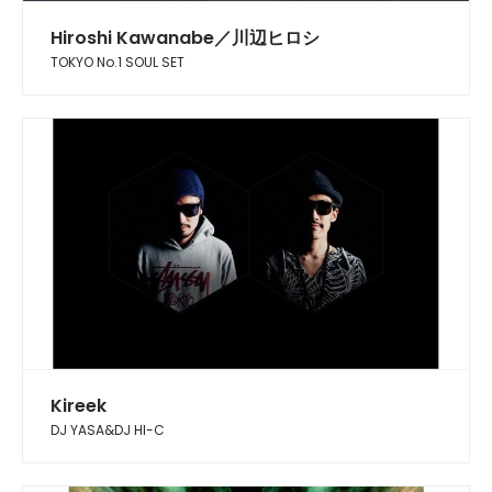
Hiroshi Kawanabe／川辺ヒロシ
TOKYO No.1 SOUL SET
Kireek
DJ YASA&DJ HI-C