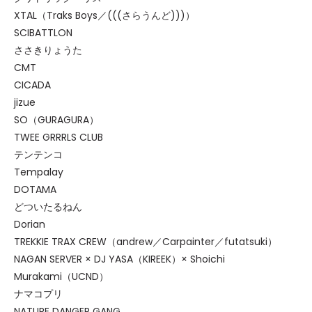
XTAL（Traks Boys／(((さらうんど)))）
SCIBATTLON
ささきりょうた
CMT
CICADA
jizue
SO（GURAGURA）
TWEE GRRRLS CLUB
テンテンコ
Tempalay
DOTAMA
どついたるねん
Dorian
TREKKIE TRAX CREW（andrew／Carpainter／futatsuki）
NAGAN SERVER × DJ YASA（KIREEK）× Shoichi
Murakami（UCND）
ナマコプリ
NATURE DANGER GANG