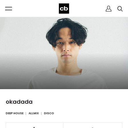
okadada
DEEP HOUSE
ALLMIX
DISCO