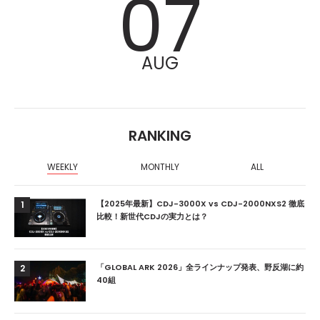
07
AUG
RANKING
WEEKLY
MONTHLY
ALL
【2025年最新】CDJ-3000X vs CDJ-2000NXS2 徹底
1
比較！新世代CDJの実力とは？
「GLOBAL ARK 2026」全ラインナップ発表、野反湖に約
2
40組