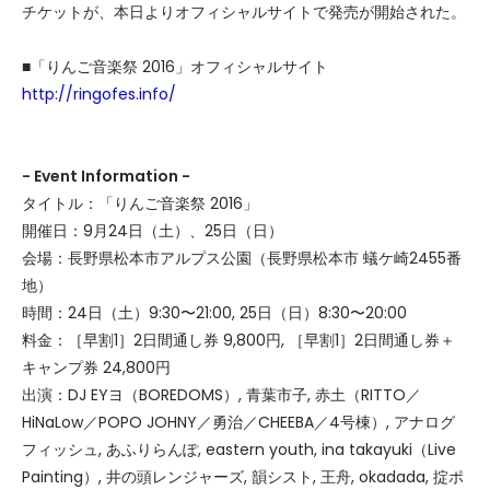
チケットが、本日よりオフィシャルサイトで発売が開始された。
■「りんご音楽祭 2016」オフィシャルサイト
http://ringofes.info/
- Event Information -
タイトル：「りんご音楽祭 2016」
開催日：9月24日（土）、25日（日）
会場：長野県松本市アルプス公園（長野県松本市 蟻ケ崎2455番
地）
時間：24日（土）9:30〜21:00, 25日（日）8:30〜20:00
料金：［早割1］2日間通し券 9,800円, ［早割1］2日間通し券＋
キャンプ券 24,800円
出演：DJ EYヨ（BOREDOMS）, 青葉市子, 赤土（RITTO／
HiNaLow／POPO JOHNY／勇治／CHEEBA／4号棟）, アナログ
フィッシュ, あふりらんぽ, eastern youth, ina takayuki（Live
Painting）, 井の頭レンジャーズ, 韻シスト, 王舟, okadada, 掟ポ