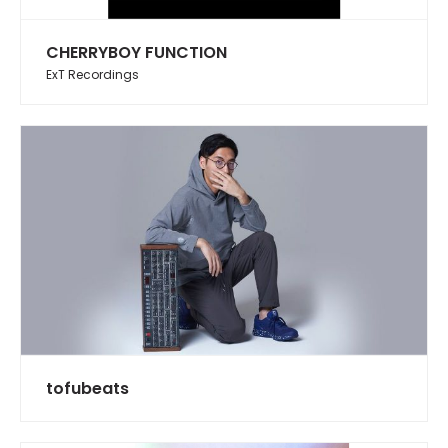
CHERRYBOY FUNCTION
ExT Recordings
tofubeats