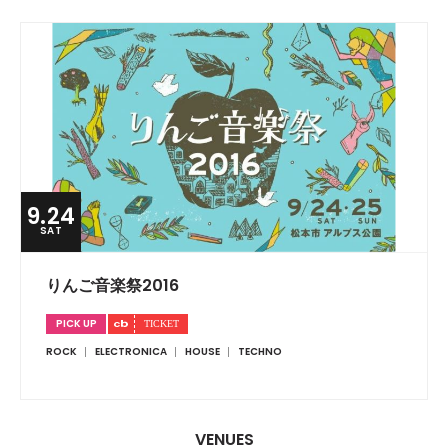
9.24
SAT
りんご音楽祭2016
PICK UP
ROCK
ELECTRONICA
HOUSE
TECHNO
VENUES