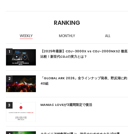
RANKING
WEEKLY
MONTHLY
ALL
【2025年最新】CDJ-3000X vs CDJ-2000NXS2 徹底
1
比較！新世代CDJの実力とは？
「GLOBAL ARK 2026」全ラインナップ発表、野反湖に約
2
40組
MANIAC LOVEが3週間限定で復活
3