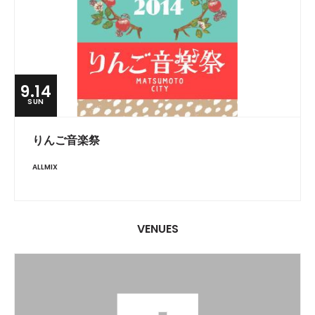
9.14
SUN
りんご音楽祭
ALLMIX
VENUES