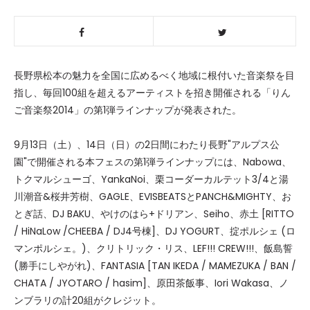
長野県松本の魅力を全国に広めるべく地域に根付いた音楽祭を目
指し、毎回100組を超えるアーティストを招き開催される「りん
ご音楽祭2014」の第1弾ラインナップが発表された。
9月13日（土）、14日（日）の2日間にわたり長野"アルプス公
園"で開催される本フェスの第1弾ラインナップには、Nabowa、
トクマルシューゴ、YankaNoi、栗コーダーカルテット3/4と湯
川潮音&桜井芳樹、GAGLE、EVISBEATSとPANCH&MIGHTY、お
とぎ話、DJ BAKU、やけのはら+ドリアン、Seiho、赤土 [RITTO
/ HiNaLow /CHEEBA / DJ4号棟]、DJ YOGURT、掟ポルシェ (ロ
マンポルシェ。)、クリトリック・リス、LEF!!! CREW!!!、飯島誓
(勝手にしやがれ)、FANTASIA [TAN IKEDA / MAMEZUKA / BAN /
CHATA / JYOTARO / hasim]、原田茶飯事、Iori Wakasa、ノ
ンブラリの計20組がクレジット。