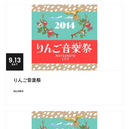
9.13
SAT
りんご音楽祭
ALLMIX