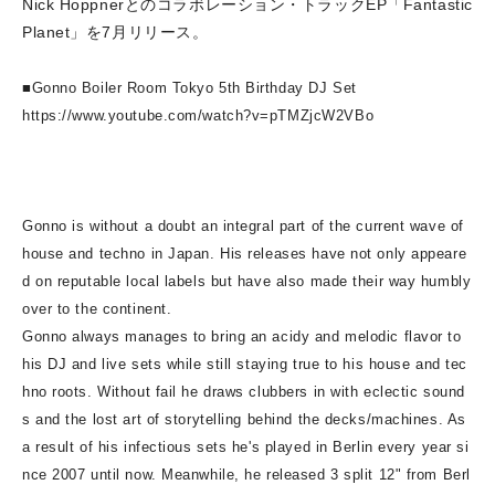
Nick Hoppnerとのコラボレーション・トラックEP「Fantastic
Planet」を7月リリース。
■Gonno Boiler Room Tokyo 5th Birthday DJ Set
https://www.youtube.com/watch?v=pTMZjcW2VBo
Gonno is without a doubt an integral part of the current wave of
house and techno in Japan. His releases have not only appeare
d on reputable local labels but have also made their way humbly
over to the continent.
Gonno always manages to bring an acidy and melodic flavor to
his DJ and live sets while still staying true to his house and tec
hno roots. Without fail he draws clubbers in with eclectic sound
s and the lost art of storytelling behind the decks/machines. As
a result of his infectious sets he's played in Berlin every year si
nce 2007 until now. Meanwhile, he released 3 split 12" from Berl