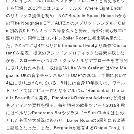
にプレイされ、2011年のベストテクノレコードと言えるヒッ
トを記録。
2013年にはジェフ・ミルズ "Where Light Ends"
のリミックス提供を初め、NYのBeats In Space Recordsから
の"The Noughties EP"、ALTZとのスプリットシングル、Cal
m別名義K.F.のリミックス等を次々と発表、海外公演も数年に
渡り行い、同年にはロンドンBoiler Roomに初出演も果たし
た。
2015年には4年ぶりにInternational Feelより新作”Obscu
rant”を発表。従来のアシッド／メロディックな要素を残しな
がら、スローモーかつポストクラシカルなアプローチを意欲的
に取り入れた本作も、収録曲”A LIfe With Cralinet”はVice Ma
gazine UKの音楽チャンネル “THUMP”の2015上半期において
4位に取り上げられている。
8月には自身10年振りの、ワール
ドワイドではデビュー作となるアルバム “Remember The Lif
e Is Beautiful”を発表、PitchforkやResident Advisorなど海外
各メディアで賛辞を得る。
毎年恒例の欧州ツアーも2015年秋
にはベルリンPanorama BarやグラスゴーSub Clubをはじめ
とした各国で大盛況に終わり、Boiler Roomの5周年にも出演
し話題となった。
また、Berghainが運営するOstgut Tonより