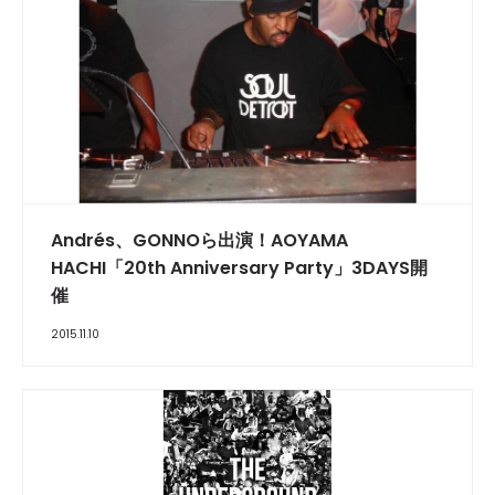
Andrés、GONNOら出演！AOYAMA
HACHI「20th Anniversary Party」3DAYS開
催
2015.11.10