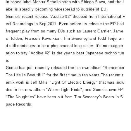
in based label Merkur Schallplatten with Shingo Suwa, and the l
abel is steadily becoming widespread to outside of EU.
Gonno's recent release "Acdise #2" dropped from International F
eel Recordings in Sep 2011. Even before its release the EP had
frequent play from so many DJs such as Laurent Garnier, Jame
s Holden, Francois Kevorkian, Tim Sweeney and Todd Terje, an
d still continues to be a phenomenal long seller. It’s no exagger
ation to say "Acdise #2" is the year’s best Japanese techno tun
e.
Gonno has just recently released the his own album "Remember
The Life Is Beautiful" for the first time in ten years.The recent r
emix work is Jeff Mills' "Light Of Electric Energy" that was inclu
ded in his new album "Where Light Ends", and Gonno's own EP
"The Noughties" have been out from Tim Sweeney's Beats In S
pace Records.