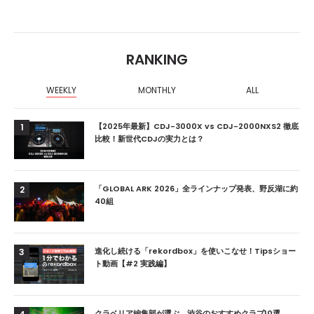
RANKING
WEEKLY
MONTHLY
ALL
【2025年最新】CDJ-3000X vs CDJ-2000NXS2 徹底
1
比較！新世代CDJの実力とは？
「GLOBAL ARK 2026」全ラインナップ発表、野反湖に約
2
40組
進化し続ける「rekordbox」を使いこなせ！Tipsショー
3
ト動画【#2 実践編】
クラベリア編集部が選ぶ、渋谷のおすすめクラブ10選