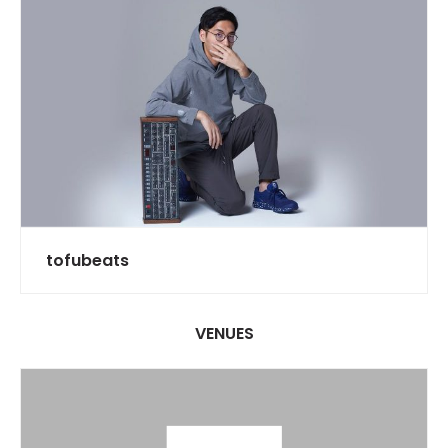
tofubeats
VENUES