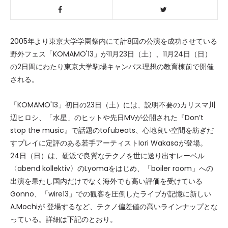
2005年より東京大学学園祭内にて計8回の公演を成功させている
野外フェス「KOMAMO'13」が11月23日（土）、11月24日（日）
の2日間にわたり東京大学駒場キャンパス理想の教育棟前で開催
される。
「KOMAMO'13」初日の23日（土）には、説明不要のカリスマ川
辺ヒロシ、「水星」のヒットや先日MVが公開された『Don’t
stop the music』で話題のtofubeats、心地良い空間を紡ぎだ
すプレイに定評のある若手アーティストIori Wakasaが登場。
24日（日）は、硬派で良質なテクノを世に送り出すレーベル
〈abend kollektiv〉のLyomaをはじめ、「boiler room」への
出演を果たし国内だけでなく海外でも高い評価を受けている
Gonno、「wire13」での観客を圧倒したライブが記憶に新しい
A.Mochiが 登場するなど、テクノ偏差値の高いラインナップとな
っている。詳細は下記のとおり。