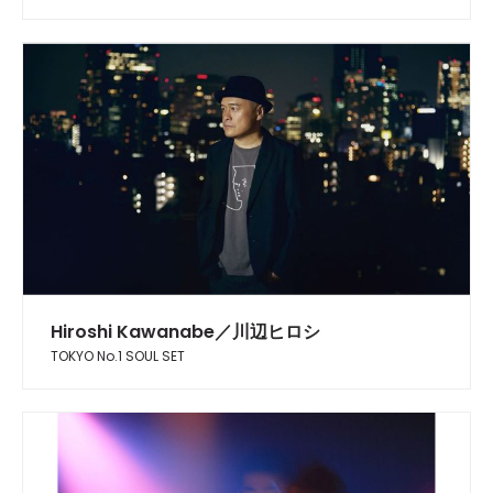
Hiroshi Kawanabe／川辺ヒロシ
TOKYO No.1 SOUL SET