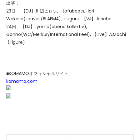
出演：
23日 【DJ】川辺ヒロシ, tofubeats, Iori
Wakasa(Leaves/BLAFMA), suguru 【VJ】Jericho
24日 【DJ】Lyoma(abend kollektiv),
Gonno(WC/Merkur/International Feel), 【Live】A.Mochi
(Figure)
■KOMAMOオフィシャルサイト
komamo.com