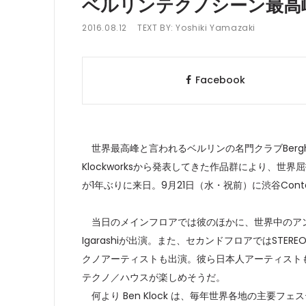
ベルリンテクノシーン最高峰Be
2016.08.12
TEXT BY:
Yoshiki Yamazaki
Facebook
世界最高峰と言われるベルリンの名門クラブBerghai
Klockworksから発表してきた作品群により、世界
が1年ぶりに来日。9月21日（水・祝前）に渋谷Con
当日のメインフロアでは彼のほかに、世界中のアンタ
Igarashiが出演。また、セカンドフロアではSTE
クノアーティストも出演。彼ら日本人アーティストもヘ
テクノ／ハウスが楽しめそうだ。
何より Ben Klock は、毎年世界各地の主要フェ