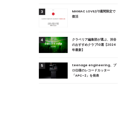
用達、ニューヨークの
MANIAC LOVEが3週間限定で
3
本上陸！ 「1 OAK
復活
」六本木にオープン
DJ用の家具や製品を開
クラベリア編集部が選ぶ、渋谷
4
楽産業に参戦すること
のおすすめクラブ10選【2024
年最新】
ためのDJブース
teenage engineering、プ
5
 ZEROのこだわり
ロ仕様のレコードカッター
「APC–2」を発表