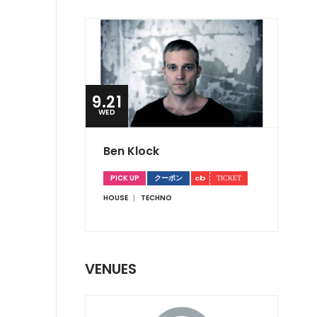
9.21
WED
Ben Klock
PICK UP
クーポン
HOUSE
TECHNO
VENUES