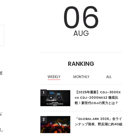
06
AUG
RANKING
彼
WEEKLY
MONTHLY
ALL
ア編集部が選ぶ、渋谷
【2025年最新】CDJ-3000X
1
クラブ10選【2024
vs CDJ-2000NXS2 徹底比
較！新世代CDJの実力とは？
テ
な
ーランドの新首相は元
「GLOBAL ARK 2026」全ライ
2
ンナップ発表、野反湖に約40組
し