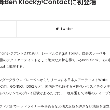
n KlockがContactに初登場
Twitter
nレジデントDJであり、レーベルOstgut Tonや、自身のレーベル
屈指のテクノアーティストとして絶大な支持を得ているBen Klock。その
tactに出演する。
クラベリ
1
゙ーグラウンドレーベルからリリースする日本人アーティストWata
のおすすめ
年最新】
REOCiTI、GONNO、DSKEなど、国内外で活躍する次世代ハウス／テクノ
゙ルリンでのプレイ経験があるだけに、一晩を通して本場のディープ
ニュージ
2
DJ!?
スティバルでヘッドライナーを務めるなど他の追随を許さない地位を確立