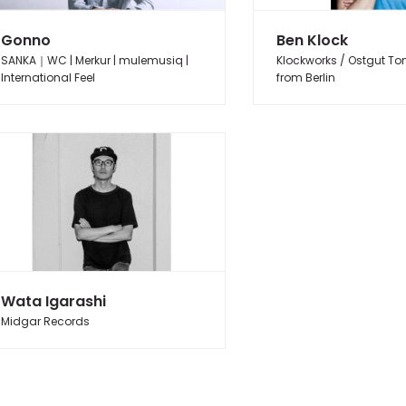
Gonno
Ben Klock
SANKA｜WC | Merkur | mulemusiq |
Klockworks / Ostgut To
International Feel
from Berlin
Wata Igarashi
Midgar Records