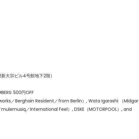
-12新大宗ビル4号館地下2階）
MBERS: 500円OFF
ks／Berghain Resident／from Berlin）, Wata Igarashi （Midga
ulemusiq／International Feel）, DSKE（MOTORPOOL）, and