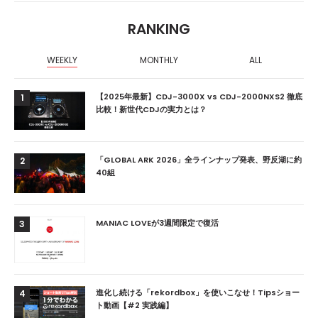
RANKING
WEEKLY
MONTHLY
ALL
【2025年最新】CDJ-3000X vs CDJ-2000NXS2 徹底
1
比較！新世代CDJの実力とは？
「GLOBAL ARK 2026」全ラインナップ発表、野反湖に約
2
40組
MANIAC LOVEが3週間限定で復活
3
進化し続ける「rekordbox」を使いこなせ！Tipsショー
4
ト動画【#2 実践編】