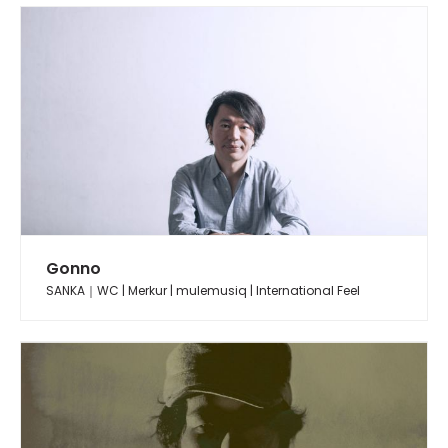
Gonno
SANKA｜WC | Merkur | mulemusiq | International Feel