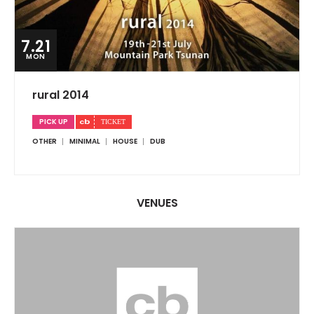
7.21
MON
rural 2014
PICK UP
OTHER
MINIMAL
HOUSE
DUB
VENUES