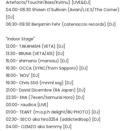
Artefacts/Touchin'Bass/Kvitnu) [LIVE&DJ]
04:00-06:30 Shawn O'Sullivan (Avian/L.I.E.S/The Corner)
[DJ]
06:30-09:30 Benjamin Fehr (catenaccio records) [DJ]
"Indoor Stage"
12:00- TAKAHASHI (VETA) [DJ]
13:30- BRUNA (VETA/A1S) [DJ]
15:00- shimano (manosu) [DJ]
16:30- OCCA (SYNC/from Sapporo) [DJ]
18:00- 'NOV' [DJ]
19:30- Chris SSG (mnml ssg) [DJ]
21:00- David Dicembre (RA Japan) [DJ]
22:30- ENA (7even/Samurai Horo) [DJ]
00:00- raudica [LIVE]
01:00- TEANT (m.o.p.h delight/illU PHOTO) [DJ]
02:30- SECO aka hiro3254 (addictedloop) [DJ]
04:00- OZMZO aka Sammy [DJ]