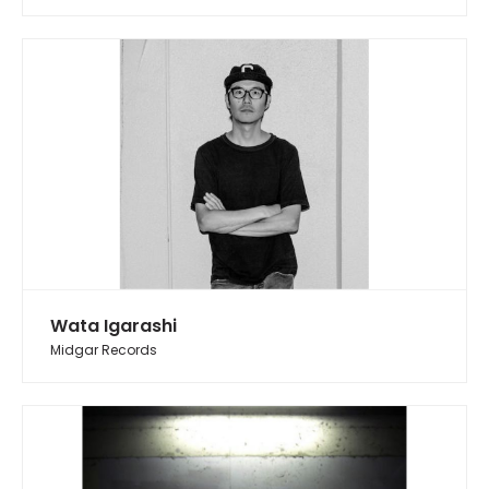
Wata Igarashi
Midgar Records