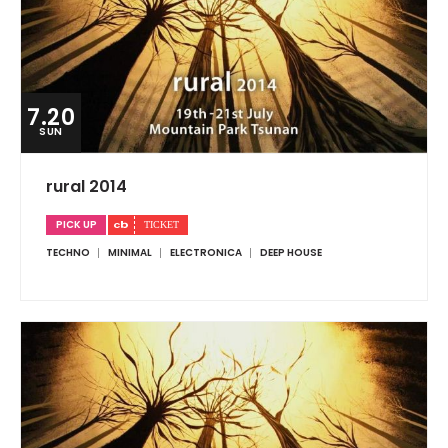
7.20
SUN
rural 2014
PICK UP
TECHNO
MINIMAL
ELECTRONICA
DEEP HOUSE