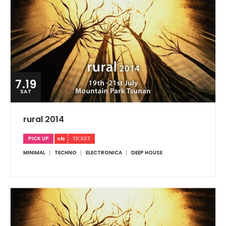
7.19
SAT
rural 2014
PICK UP
MINIMAL
TECHNO
ELECTRONICA
DEEP HOUSE