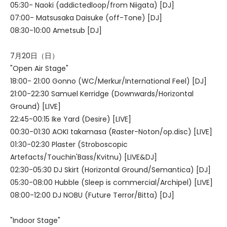
05:30- Naoki (addictedloop/from Niigata) [DJ]
07:00- Matsusaka Daisuke (off-Tone) [DJ]
08:30-10:00 Ametsub [DJ]
7月20日（日）
"Open Air Stage"
18:00- 21:00 Gonno (WC/Merkur/International Feel) [DJ]
21:00-22:30 Samuel Kerridge (Downwards/Horizontal
Ground) [LIVE]
22:45-00:15 Ike Yard (Desire) [LIVE]
00:30-01:30 AOKI takamasa (Raster-Noton/op.disc) [LIVE]
01:30-02:30 Plaster (Stroboscopic
Artefacts/Touchin'Bass/Kvitnu) [LIVE&DJ]
02:30-05:30 DJ Skirt (Horizontal Ground/Semantica) [DJ]
05:30-08:00 Hubble (Sleep is commercial/Archipel) [LIVE]
08:00-12:00 DJ NOBU (Future Terror/Bitta) [DJ]
"Indoor Stage"