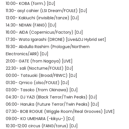
10:00- KOBA (form.) [DJ]
11:30- asyl cahier (LSI Dream/FOULE) [DJ]
13:00- Kakiuchi (invisible/tanze) [DJ]
14:30- NEHAN (FANG) [DJ]
16:00- AIDA (Copernicus/Factory) [DJ]
17:30- Wata Igarashi (DRONE) [Live&DJ Hybrid set]
19:30- Abdulla Rashim (Prologue/Northern
Electronics/ARR) [DJ]
21:00- GATE (from Nagoya) [LIVE]
22:30- sali (Nocturne/FOULE) [DJ]
00:00- Tatsuoki (Broad/FBWC) [DJ]
01:30- Qmico (olso/FOULE) [DJ]
03:00- Tasoko (from Okinawa) [DJ]
04:30- DJ YAZI (Black Terror/Twin Peaks) [DJ]
06:00- Haruka (Future Terror/Twin Peaks) [DJ]
07:30- BOB ROGUE (Wiggle Room/Real Grooves) [LIVE]
09:00- KO UMEHARA (-kikyu-) [DJ]
10:30-12:00 circus (FANG/torus) [DJ]