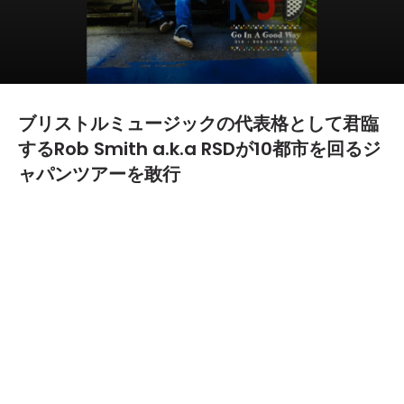
ブリストルミュージックの代表格として君臨
するRob Smith a.k.a RSDが10都市を回るジ
ャパンツアーを敢行
2014.07.07
TEXT BY:
難波
ブリストルミュージックの代表Rob Smithによるダブステッププ
ロジェクトRSDがジャパンツアーを敢行する。
ツアーの日程は7月19日（土）東京"LOUNGE NEO"、7月20日
（日）京都"BLACK BOXxx"、7月25日（金）北海道"The