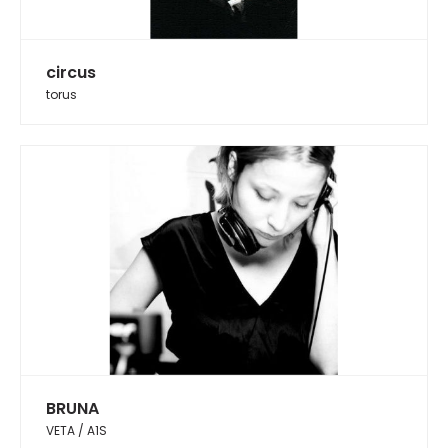
circus
torus
BRUNA
VETA / A1S