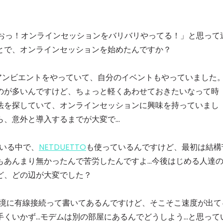
てて「おっ！オンラインセッションをバリバリやってる！」と思って
とで、オンラインセッションを始めたんですか？
僕はJAZZやアンビエントをやっていて、自分のイベントもやっていました
のが多いんですけど、ちょっと軽くあわせておきたいなって時
法を探していて、オンラインセッションに興味を持っていまし
ら、意外と導入するまでが大変で…
ている中で、
NETDUETTO
も使っているんですけど、最初は結構
もあんまり無かったんで苦労したんですよ…今後はじめる人達
ど、どの辺が大変でした？
ETTOの推奨環境に有線接続って書いてあるんですけど、そこそこ速度が出
手くいかず…モデムは別の部屋にあるんでどうしよう…と思って