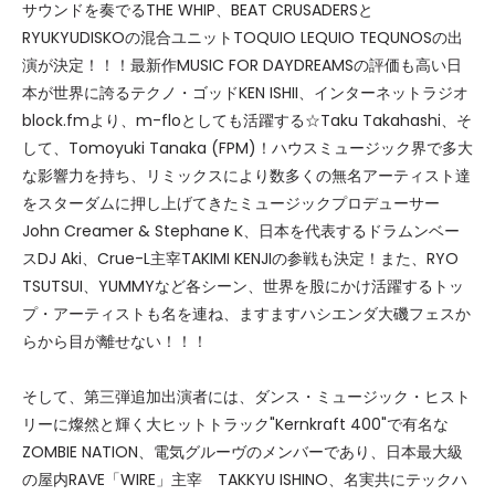
サウンドを奏でるTHE WHIP、BEAT CRUSADERSと
RYUKYUDISKOの混合ユニットTOQUIO LEQUIO TEQUNOSの出
演が決定！！！最新作MUSIC FOR DAYDREAMSの評価も高い日
本が世界に誇るテクノ・ゴッドKEN ISHII、インターネットラジオ
block.fmより、m-floとしても活躍する☆Taku Takahashi、そ
して、Tomoyuki Tanaka (FPM)！ハウスミュージック界で多大
な影響力を持ち、リミックスにより数多くの無名アーティスト達
をスターダムに押し上げてきたミュージックプロデューサー
John Creamer & Stephane K、日本を代表するドラムンベー
スDJ Aki、Crue-L主宰TAKIMI KENJIの参戦も決定！また、RYO
TSUTSUI、YUMMYなど各シーン、世界を股にかけ活躍するトッ
プ・アーティストも名を連ね、ますますハシエンダ大磯フェスか
らから目が離せない！！！
そして、第三弾追加出演者には、ダンス・ミュージック・ヒスト
リーに燦然と輝く大ヒットトラック"Kernkraft 400"で有名な
ZOMBIE NATION、電気グルーヴのメンバーであり、日本最大級
の屋内RAVE「WIRE」主宰 TAKKYU ISHINO、名実共にテックハ