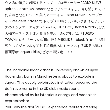
ウス系の頂点に君臨するトップ・プロデューサーRADIO SLAVE、
Bpitch ControlやCocconなどでリリースをし、待ち望まれてい
た公演となるロシアの美人アーティストNina Kraviz、クラブサ
イトResident AdvisorでトップDJ100にランキングされたフラン
スのテクノアーティストShonky、JUSTICE、BOYS NOIZEなどの
大物アーティスト達と共演を重ね、3rdアルバム『TURBO
TOWN』のリリースを4/18に控えた80KIDZ、block.fmからの刺
客としてジャンルを問わず縦横無尽にミックスするUK発の謎の
覆面忍者Jaguar Skillsなどが出演決定！！！
The incredible legacy that is universally known as 禅he
Hacienda`, born in Manchester is about to explode in
Japan. This deeply celebrated institution became the
definitive name in the UK club music scene,
characterized by its infectious energy and hedonistic
expressionism.
2010 saw the first 'AUDIO' experience realized, offering