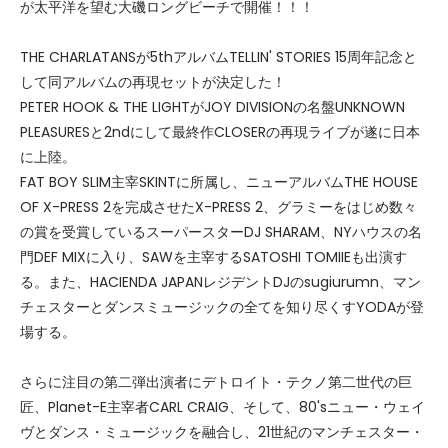
が太平洋を望む大磯ロングビーチで開催！！！
THE CHARLATANSが5thアルバムTELLIN' STORIES 15周年記念と
して同アルバムの再現セットが決定した！
PETER HOOK & THE LIGHTがJOY DIVISIONの名盤UNKNOWN
PLEASURESと2ndにして最終作CLOSERの再現ライブが遂に日本
に上陸。
FAT BOY SLIM主宰SKINTに所属し、ニューアルバムTHE HOUSE
OF X-PRESS 2を完成させたX-PRESS 2、グラミーをはじめ数々
の賞を受賞しているスーパースターDJ SHARAM、NYハウスの名
門DEF MIXに入り、SAWを主宰するSATOSHI TOMIIEも出演す
る。また、HACIENDA JAPANレジデントDJのsugiurumn、マン
チェスターとダンスミュージックの全てを知り尽くすYODAが登
場する。
さらに注目の第二弾出演者にデトロイト・テクノ第二世代の巨
匠、Planet-E主宰者CARL CRAIG、そして、80'sニュー・ウェイ
ヴとダンス・ミュージックを融合し、21世紀のマンチェスター・