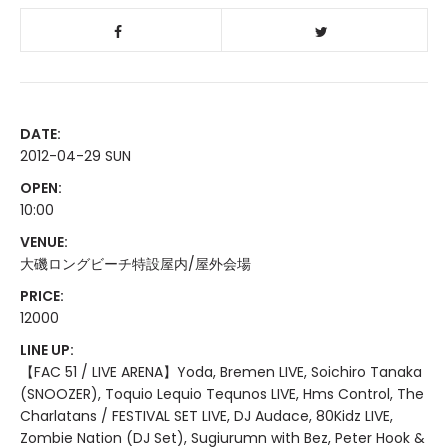
DATE:
2012-04-29 SUN
OPEN:
10:00
VENUE:
大磯ロングビーチ特設屋内/屋外会場
PRICE:
12000
LINE UP:
【FAC 51 / LIVE ARENA】Yoda, Bremen LIVE, Soichiro Tanaka
(SNOOZER), Toquio Lequio Tequnos LIVE, Hms Control, The
Charlatans / FESTIVAL SET LIVE, DJ Audace, 80Kidz LIVE,
Zombie Nation (DJ Set), Sugiurumn with Bez, Peter Hook &