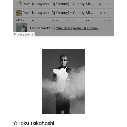
☆Taku Takahashi