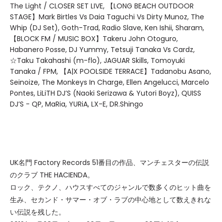
The Light / CLOSER SET LIVE, 【LONG BEACH OUTDOOR
STAGE】Mark Birtles Vs Daia Taguchi Vs Dirty Munoz, The
Whip (DJ Set), Goth-Trad, Radio Slave, Ken Ishii, Sharam,
【BLOCK FM / MUSIC BOX】Takeru John Otoguro,
Habanero Posse, DJ Yummy, Tetsuji Tanaka Vs Cardz,
☆Taku Takahashi (m-flo), JAGUAR Skills, Tomoyuki
Tanaka / FPM, 【A|X POOLSIDE TERRACE】Tadanobu Asano,
Seinoize, The Monkeys In Charge, Ellen Angelucci, Marcelo
Pontes, LiLiTH DJ’S (Naoki Serizawa & Yutori Boyz), QUISS
DJ’S - QP, MaRia, YURiA, LX-E, DR.Shingo
UK名門 Factory Records 51番目の作品、マンチェスターの伝説
のクラブ THE HACIENDA。
ロック、テクノ、ハウスすべてのジャンルで数多くのヒット曲を
生み、セカンド・サマー・オブ・ラブの中心地として数えきれな
い伝説を残した。