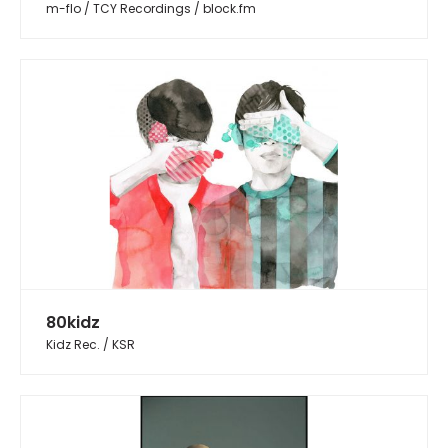
m-flo / TCY Recordings / block.fm
80kidz
Kidz Rec. / KSR