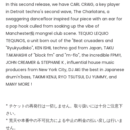
In this second release, we have CARL CRAIG, a key player
in Detroit techno's second wave, The Charlatans, a
swaggering dancefloor inspired four piece with an ear for
a pop hook culled from soaking up the vibe of
Manchester痴 mongrel club scene. TEQUIO LEQUIO
TEQUNOS, a unit born out of the "Beat crusaders and
"Ryukyudisko", KEN ISHII, techno god from Japan, TAKU
TAKAHASHI of "block fm" and "m-flo", the incredible FPM!!,
JOHN CREAMER & STEPHANE K , influential house music
producers from New York City, DJ AKi the best in Japanese
drum'n'bass, TAKIMI KENJI, RYO TSUTSUI, DJ YUMMY, and
MANY MORE !
* チケットの再発行は一切しません。取り扱いには十分ご注意下
さい。
* 荒天や本番中の不可抗力による中止の料金の払い戻しは行いま
せん。