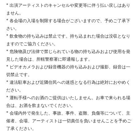
* 出演アーティストのキャンセルや変更等に伴う払い戻しはあり
ません。
* 各会場の入場を制限する場合がございますので、予めご了承下
さい。
* 飲食物の持ち込みは禁止です。持ち込まれた場合は没収となり
ますのでご協力ください。
* 危険物及び法律で禁じられている物の持ち込みおよび使用を発
見した場合は、所轄警察署に即通報します。
* ビデオカメラおよび録音機器の持ち込みおよび撮影、録音は一
切禁止です。
* 違法駐車および近隣住民への迷惑となる行為は絶対におやめく
ださい。
* 運転手様へのお酒のご提供はいたしません。お車で来られる場
合は、お酒を飲まないでください。
* 会場内外で発生した、事故、事件、盗難、負傷等について、主
催者、会場、アーティストは一切責任を負いませんことを予めご
了承ください。