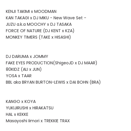
KENJI TAKIMI x MOODMAN
KAN TAKAGI x DJ MIKU - New Wave Set -
JUZU a.k.a MOOCHY x DJ TASAKA
FORCE OF NATURE (DJ KENT x KZA)
MONKEY TIMERS (TAKE x HISASHI)
DJ DARUMA x JOMMY
FAKE EYES PRODUCTION(ShigeoJD x DJ MAAR)
80KIDZ (ALI x JUN)
YOSA x TAAR
BBL aka BRYAN BURTON-LEWIS x DAI BOHN (BRA)
KANGO x KOYA
YUKIJIRUSHI x HIRAKATSU
HAL x KEKKE
Masayoshi Iimori x TREKKIE TRAX