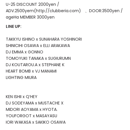
U-25 DISCOUNT 2000yen /
ADV.2500yem(http://clubberia.com) 、DOOR:3500yen /
ageHa MEMBER 3000yen
LINE UP:
TAKKYU ISHINO x SUNAHARA YOSHINORI
SHINICIHI OSAWA x ELLI ARAKAWA
DJ EMMA x GONNO
TOMOYUKI TANAKA x SUGIURUMN
DJ KOUTAROU.A x STEPHANE K
HEART BOMB x VJ MANAMI
LIGHTING MIURA
KEN ISHII x Q’HEY
DJ SODEYAMA x MUSTACHE X
MIDORI AOYAMA x HYOTA.
YOUFORGOT x MASAYASU
IORI WAKASA x SAKIKO OSAWA