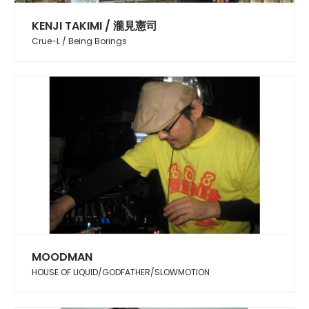
KENJI TAKIMI / 瀧見憲司
Crue-L / Being Borings
MOODMAN
HOUSE OF LIQUID/GODFATHER/SLOWMOTION