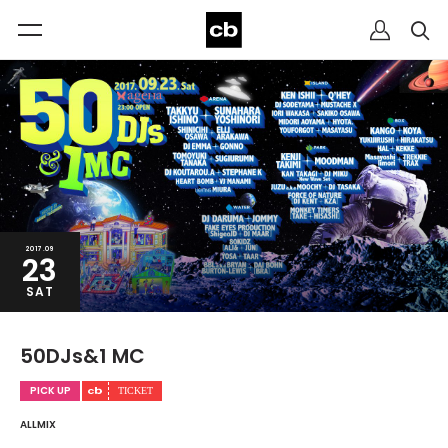
2017.09
23
SAT
50DJs&1 MC
PICK UP
ALLMIX