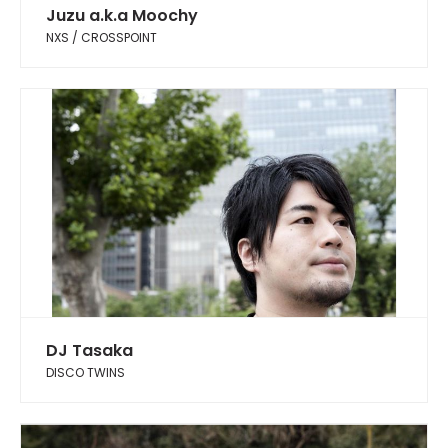
Juzu a.k.a Moochy
NXS / CROSSPOINT
DJ Tasaka
DISCO TWINS