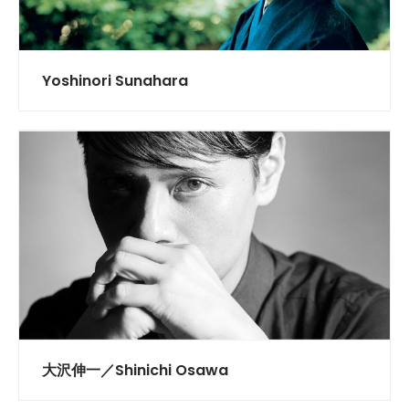
Yoshinori Sunahara
大沢伸一／Shinichi Osawa