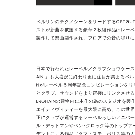
ベルリンのテクノシーンをリードするOSTGU
ストが新曲を披露する豪華２枚組作品はレーベルを運
製作して楽曲製作され、フロアでの音の鳴りに
日本で行われたレーベル／クラブショウケースパーティー「
AIN 」も大盛況に終わり更に注目が集まるベル
Nがレーベル５周年記念コンピレーションをリリ
とクラブ、サウンドをより密接にリンクさせる事を目
ERGHAINの建物内に本作の為のスタジオを
エイティヴィティーを最大限に高め、この世界
正にクラブが運営するレーベルらしいアニバー
ル・デットマンやベン･クロック等のトップア
デントによる作品（タマ・スモ、ボリス等の人