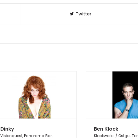
Twitter
Dinky
Ben Klock
Visionquest, Panorama Bar,
Klockworks / Ostgut To