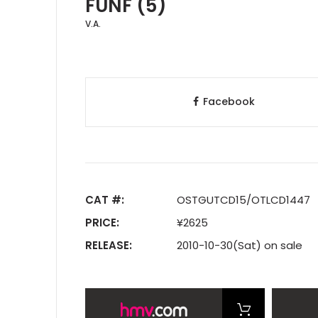
FÜNF (5)
V.A.
Facebook
CAT #:
OSTGUTCD15/OTLCD1447
PRICE:
¥2625
RELEASE:
2010-10-30(Sat) on sale