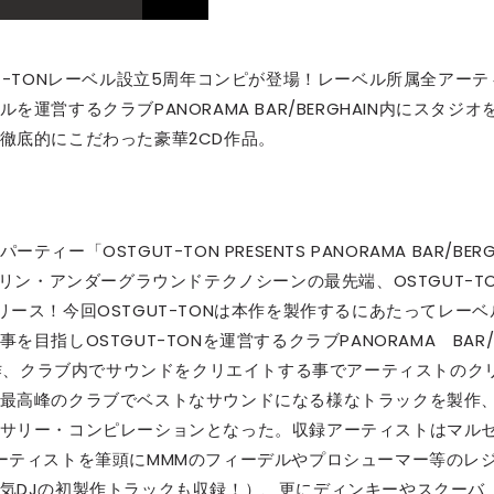
T-TONレーベル設立5周年コンピが登場！レーベル所属全アーテ
営するクラブPANORAMA BAR/BERGHAIN内にスタジオ
徹底的にこだわった豪華2CD作品。
OSTGUT-TON PRESENTS PANORAMA BAR/BER
リン・アンダーグラウンドテクノシーンの最先端、OSTGUT-T
ース！今回OSTGUT-TONは本作を製作するにあたってレーベ
指しOSTGUT-TONを運営するクラブPANORAMA BAR/
製作、クラブ内でサウンドをクリエイトする事でアーティストのク
最高峰のクラブでベストなサウンドになる様なトラックを製作
サリー・コンピレーションとなった。収録アーティストはマル
ーティストを筆頭にMMMのフィーデルやプロシューマー等のレ
気DJの初製作トラックも収録！）、更にディンキーやスクーバ