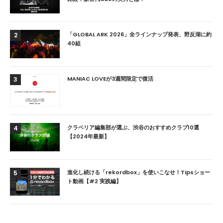
「GLOBAL ARK 2026」全ラインナップ発表、野反湖に約
2
40組
MANIAC LOVEが3週間限定で復活
3
クラベリア編集部が選ぶ、渋谷のおすすめクラブ10選
4
【2024年最新】
進化し続ける「rekordbox」を使いこなせ！Tipsショー
5
ト動画【#2 実践編】