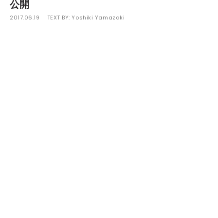
公開
2017.06.19
TEXT BY:
Yoshiki Yamazaki
6月24日、25日に千葉・白浜フラワーパークで開催され
るリゾートスタイルの音楽フェスティバル
「ZIPANG」。そのタイムテーブルが公開された。
今年も昨年同様「ZIPANG FLOOR」、「JUNGLE
FLOOR」、「UPPER FLOOR」の3つのメインフロアが会
場内に設置され、約18時間にわたりさまざまなアーティ
ストが出演する。今年より新設されたプライベートキャ
ンプエリア「SECRET OF ZIPANG」では、夜間にキャン