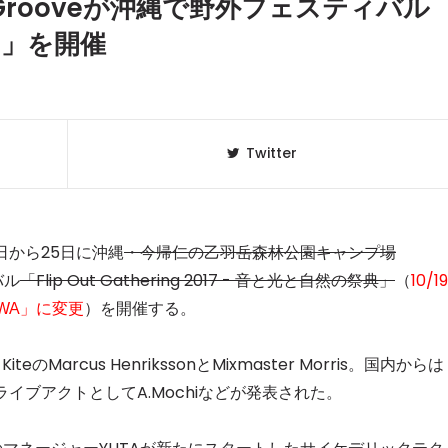
p Grooveが沖縄で野外フェスティバル
017」を開催
Twitter
23日から25日に沖縄
・今帰仁の乙羽岳森林公園キャンプ場
バル
「Flip Out Gathering 2017 - 音と光と自然の祭典」
（
10/19
）を開催する。
KINAWA」に変更
クラベリ
1
のおすすめ
年最新】
のMarcus HenrikssonとMixmaster Morris。国内からは
utaとライブアクトとしてA.Mochiなどが発表された。
ニュージ
2
DJ!?