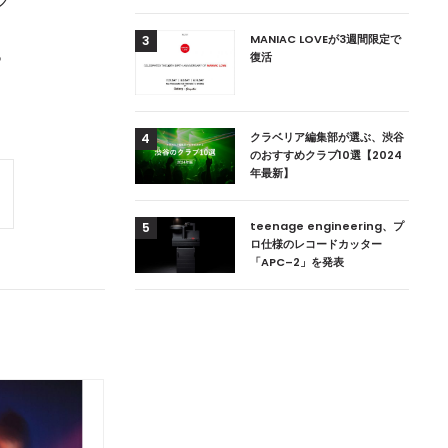
ノ
用達、ニューヨークの
MANIAC LOVEが3週間限定で
3
っ
本上陸！ 「1 OAK
復活
」六本木にオープン
DJ用の家具や製品を開
クラベリア編集部が選ぶ、渋谷
4
楽産業に参戦すること
のおすすめクラブ10選【2024
年最新】
ためのDJブース
teenage engineering、プ
5
 ZEROのこだわり
ロ仕様のレコードカッター
「APC–2」を発表