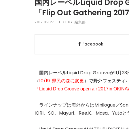
国内レーベルLiquid Dro
「Flip Out Gathering 2
2017.09.27
TEXT BY:
編集部
Facebook
国内レーベルLiquid Drop Grooveが11月
（
10/19: 県民の森に変更
）で野外フェスティ
「
Liquid Drop Groove open air 2017in O
ラインナップは海外からはMinilogue／Son Kite
IORI、SO、Mayuri、Ree.K、Masa、Y