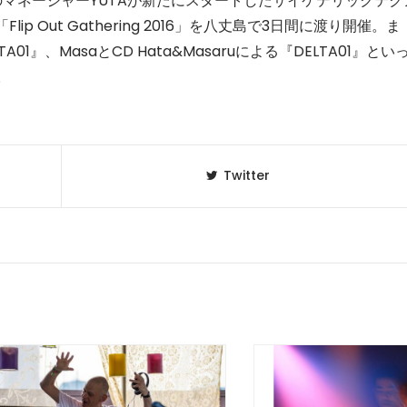
DIGITALのマネージャーYUTAが新たにスタートしたサイケデリックテク
p Out Gathering 2016」を八丈島で3日間に渡り開催。ま
セレブ御
3
BETA01』、MasaとCD Hata&Masaruによる『DELTA01』とい
クラブが日
TOKYO
。
IKEAが
4
発中！音
を発表
Twitter
レコードの
5
Aoyama