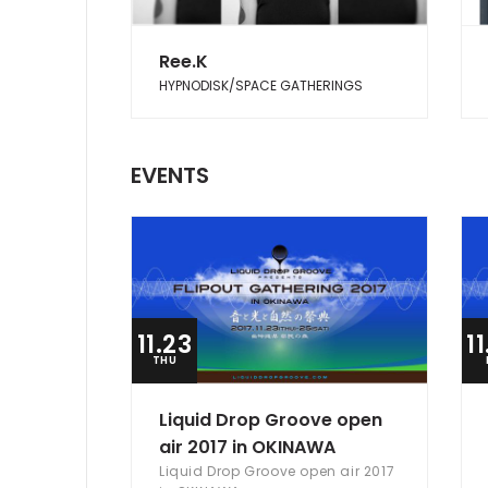
Ree.K
HYPNODISK/SPACE GATHERINGS
EVENTS
11.23
1
THU
Liquid Drop Groove open
air 2017 in OKINAWA
Liquid Drop Groove open air 2017