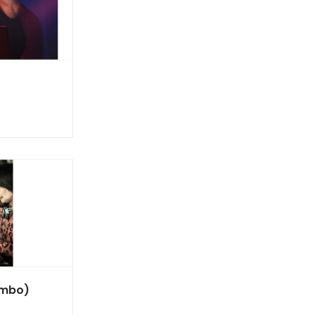
ambo)