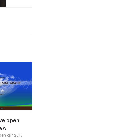
ve open
AWA
en air 2017