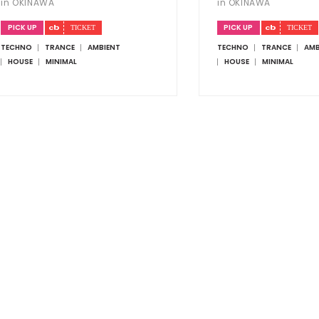
in OKINAWA
in OKINAWA
PICK UP
PICK UP
TECHNO
TRANCE
AMBIENT
TECHNO
TRANCE
AMB
HOUSE
MINIMAL
HOUSE
MINIMAL