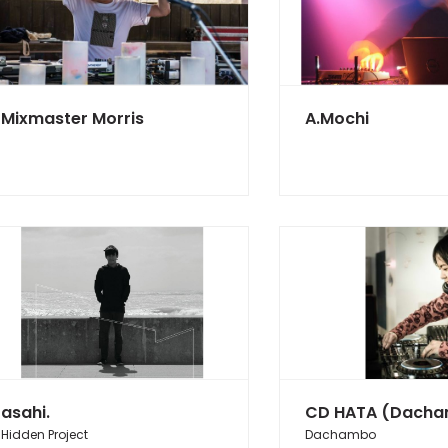
Mixmaster Morris
A.Mochi
asahi.
CD HATA (Dach
Hidden Project
Dachambo