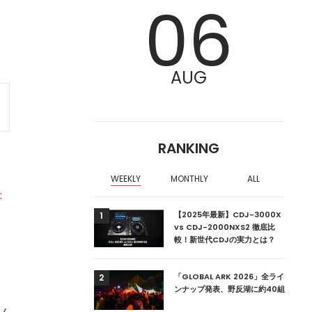
06
AUG
RANKING
WEEKLY
MONTHLY
ALL
:
ア編集部が選ぶ、渋谷
【2025年最新】CDJ-3000X
1
クラブ10選【2024
vs CDJ-2000NXS2 徹底比
較！新世代CDJの実力とは？
ーランドの新首相は元
「GLOBAL ARK 2026」全ライ
2
ンナップ発表、野反湖に約40組