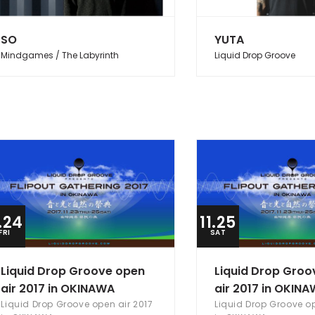
SO
YUTA
Mindgames / The Labyrinth
Liquid Drop Groove
1.24
11.25
FRI
SAT
Liquid Drop Groove open
Liquid Drop Groo
air 2017 in OKINAWA
air 2017 in OKIN
Liquid Drop Groove open air 2017
Liquid Drop Groove op