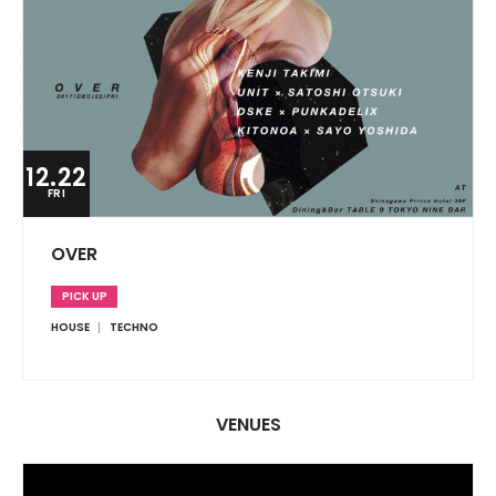
12.22
FRI
OVER
PICK UP
HOUSE
TECHNO
VENUES