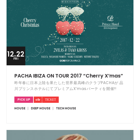
12.22
FRI
PACHA IBIZA ON TOUR 2017 “Cherry X’mas”
昨年春に日本上陸を果たした世界最高峰のクラブPACHAが 品
川プリンスホテルにてプレミアムX’masパーティを開催!!
PICK UP
HOUSE
DEEP HOUSE
TECH HOUSE