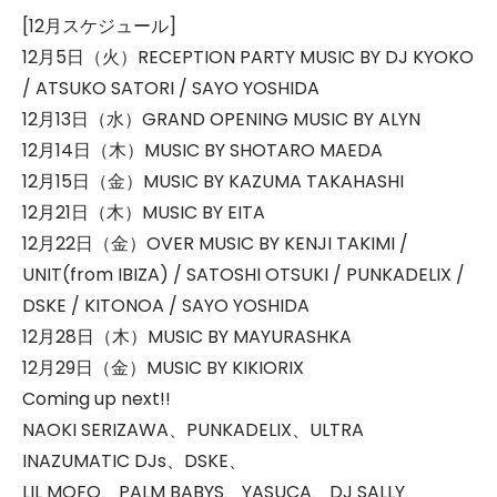
[12月スケジュール]
12月5日（火）RECEPTION PARTY MUSIC BY DJ KYOKO
/ ATSUKO SATORI / SAYO YOSHIDA
12月13日（水）GRAND OPENING MUSIC BY ALYN
12月14日（木）MUSIC BY SHOTARO MAEDA
12月15日（金）MUSIC BY KAZUMA TAKAHASHI
12月21日（木）MUSIC BY EITA
12月22日（金）OVER MUSIC BY KENJI TAKIMI /
UNIT(from IBIZA) / SATOSHI OTSUKI / PUNKADELIX /
DSKE / KITONOA / SAYO YOSHIDA
12月28日（木）MUSIC BY MAYURASHKA
12月29日（金）MUSIC BY KIKIORIX
Coming up next!!
NAOKI SERIZAWA、PUNKADELIX、ULTRA
INAZUMATIC DJs、DSKE、
LIL MOFO、PALM BABYS、YASUCA、DJ SALLY