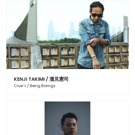
KENJI TAKIMI / 瀧見憲司
Crue-L / Being Borings