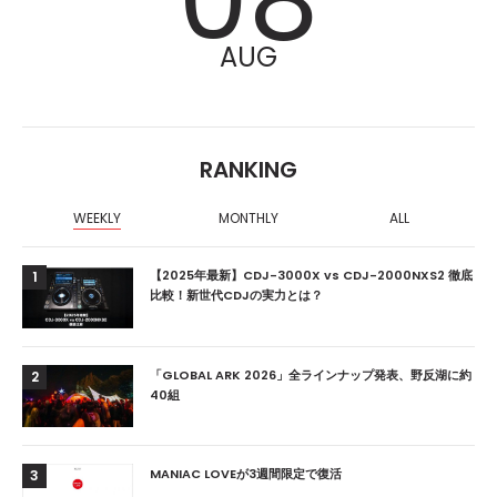
08
AUG
RANKING
WEEKLY
MONTHLY
ALL
【2025年最新】CDJ-3000X vs CDJ-2000NXS2 徹底
1
比較！新世代CDJの実力とは？
「GLOBAL ARK 2026」全ラインナップ発表、野反湖に約
2
40組
MANIAC LOVEが3週間限定で復活
3