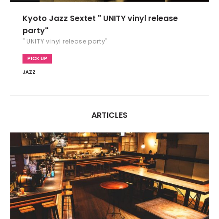
Kyoto Jazz Sextet " UNITY vinyl release
party"
" UNITY vinyl release party"
PICK UP
JAZZ
ARTICLES