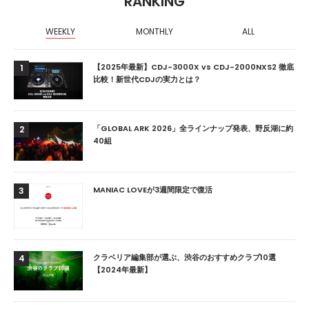
RANKING
WEEKLY
MONTHLY
ALL
【2025年最新】CDJ-3000X vs CDJ-2000NXS2 徹底
1
比較！新世代CDJの実力とは？
「GLOBAL ARK 2026」全ラインナップ発表、野反湖に約
2
40組
MANIAC LOVEが3週間限定で復活
3
クラベリア編集部が選ぶ、渋谷のおすすめクラブ10選
4
【2024年最新】