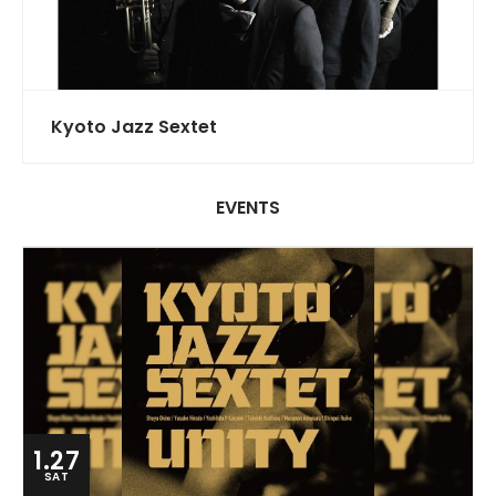
Kyoto Jazz Sextet
EVENTS
1.27
SAT