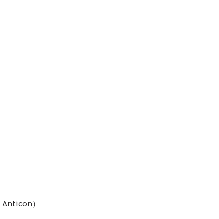
セレブ御
3
クラブが日
TOKYO
IKEAが
4
発中！音
を発表
レコードの
5
Aoyama
m Anticon）