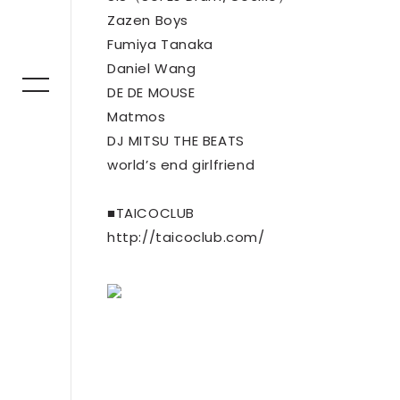
Zazen Boys
Fumiya Tanaka
Daniel Wang
DE DE MOUSE
Matmos
DJ MITSU THE BEATS
world’s end girlfriend
■TAICOCLUB
http://taicoclub.com/