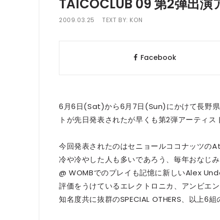
TAICOCLUB 09 第2弾
2009.03.25
TEXT BY:
KON
Facebook
6月6日(Sat)から6月7日(Sun)にかけて長
トが先日発表されたが早くも第2弾アーティス
今回発表されたのはセニョールココナッツのAtom 
冷や冷やした人も多いであろう、毎年おなじみのNick t
@ WOMBでのプレイも記憶に新しいAlex Unde
評価をうけているエレクトロニカ、アンビエントの
知名度共に抜群のSPECIAL OTHERS、以上