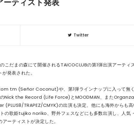
出演アーティスト発表
Twitter
野県のこだまの森にて開催されるTAICOCLUBの第1弾出演アーティ
トが発表された。
tm (Señor Coconut)や、第1弾ラインナップに入って無
クラベリ
1
he Record (Life Force)とMOODMAN、またOrganz
のおすすめ
年最新】
r (PLUS8/TRAPEZ/CMYK)の出演も決定、他にも海外からも
歌姫tujiko noriko、野外フェスなどにも多数出演し、人気
ニュージ
2
6組のアーティストが決定した。
DJ!?