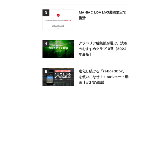
用達、ニューヨークの
MANIAC LOVEが3週間限定で
3
本上陸！ 「1 OAK
復活
」六本木にオープン
DJ用の家具や製品を開
クラベリア編集部が選ぶ、渋谷
4
楽産業に参戦すること
のおすすめクラブ10選【2024
年最新】
ためのDJブース
進化し続ける「rekordbox」
5
 ZEROのこだわり
を使いこなせ！Tipsショート動
画【#2 実践編】