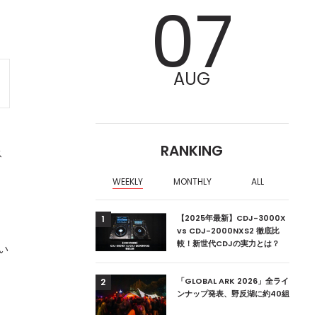
07
AUG
RANKING
ス
WEEKLY
MONTHLY
ALL
く
ア編集部が選ぶ、渋谷
【2025年最新】CDJ-3000X
1
a
クラブ10選【2024
vs CDJ-2000NXS2 徹底比
較！新世代CDJの実力とは？
高い
・
ーランドの新首相は元
「GLOBAL ARK 2026」全ライ
2
ンナップ発表、野反湖に約40組