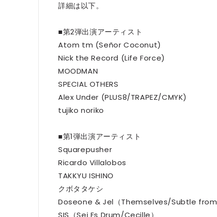
詳細は以下。
■第2弾出演アーティスト
Atom tm (Señor Coconut)
Nick the Record (Life Force)
MOODMAN
SPECIAL OTHERS
Alex Under (PLUS8/TRAPEZ/CMYK)
tujiko noriko
■第1弾出演アーティスト
Squarepusher
Ricardo Villalobos
TAKKYU ISHINO
クボタタケシ
Doseone & Jel（Themselves/Subtle fro
SIS（Sei Es Drum/Cecille）