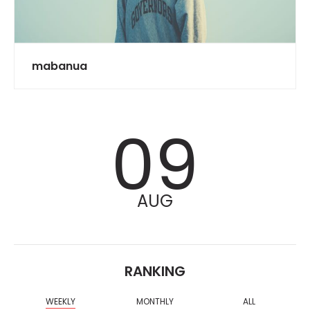
mabanua
09
AUG
RANKING
WEEKLY
MONTHLY
ALL