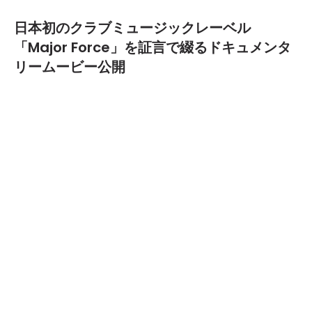
日本初のクラブミュージックレーベル
「Major Force」を証言で綴るドキュメンタ
リームービー公開
2018.09.18
TEXT BY:
編集部
日本初のクラブミュージックレーベル「Major
Force」。その歴史に迫ったドキュメンタリームービー
『Major Force be with you』がレッドブルのウェブサ
イトで公開された。
ドキュメンタリームービーは、約12分に渡ってMajor
Forceの歴史を関係者の証言で綴ったもの。ムービーに
は、Major ForceオリジナルメンバーのK.U.D.O、高木