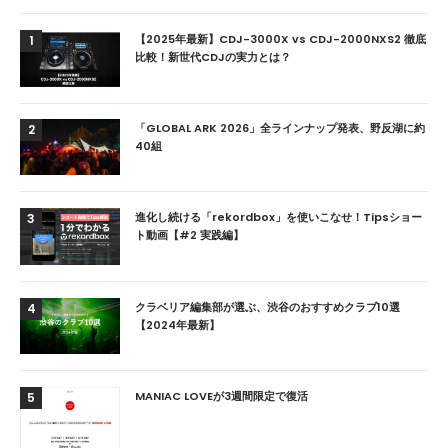
【2025年最新】CDJ-3000X vs CDJ-2000NXS2 徹底
1
比較！新世代CDJの実力とは？
「GLOBAL ARK 2026」全ラインナップ発表、野反湖に約
2
40組
進化し続ける「rekordbox」を使いこなせ！Tipsショー
3
ト動画【#2 実践編】
クラベリア編集部が選ぶ、渋谷のおすすめクラブ10選
4
【2024年最新】
MANIAC LOVEが3週間限定で復活
5