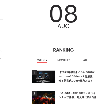
08
AUG
RANKING
n
し
WEEKLY
MONTHLY
ALL
ア編集部が選ぶ、渋谷
【2025年最新】CDJ-3000X
1
クラブ10選【2024
vs CDJ-2000NXS2 徹底比
較！新世代CDJの実力とは？
。
ーランドの新首相は元
「GLOBAL ARK 2026」全ライ
2
ンナップ発表、野反湖に約40組