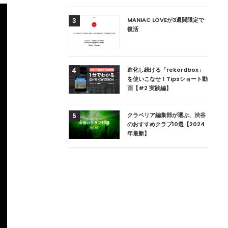
用達、ニューヨークの
MANIAC LOVEが3週間限定で
3
本上陸！ 「1 OAK
復活
」六本木にオープン
DJ用の家具や製品を開
進化し続ける「rekordbox」
4
楽産業に参戦すること
を使いこなせ！Tipsショート動
画【#2 実践編】
ためのDJブース
クラベリア編集部が選ぶ、渋谷
5
 ZEROのこだわり
のおすすめクラブ10選【2024
年最新】