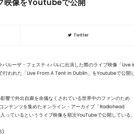
ブ映像をYoutubeで公開
Twitter
ロラパルーザ・フェスティバルに出演した際のライブ映像「Live i
れた「Live From A Tent In Dublin」をYoutubeで公開
クラベリ
1
拡大の影響で外出自粛を余儀なくされている世界中のファンのため
のおすすめ
年最新】
ンテンツを集めたオンライン・アーカイブ「Radiohead
特に気に入っているというライブ映像を順次YouTubeで公開している
ニュージ
2
DJ!?
6)