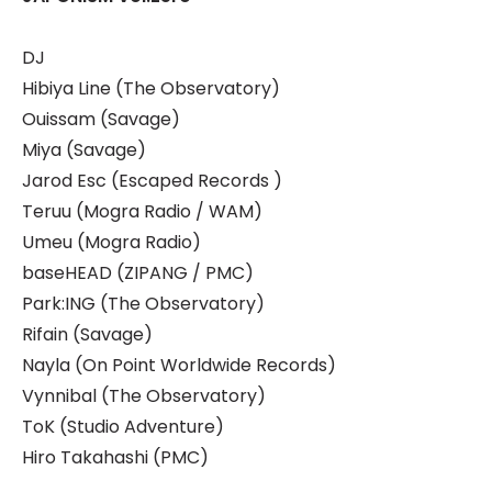
DJ
Hibiya Line (The Observatory)
Ouissam (Savage)
Miya (Savage)
Jarod Esc (Escaped Records )
Teruu (Mogra Radio / WAM)
Umeu (Mogra Radio)
baseHEAD (ZIPANG / PMC)
Park:ING (The Observatory)
Rifain (Savage)
Nayla (On Point Worldwide Records)
Vynnibal (The Observatory)
ToK (Studio Adventure)
Hiro Takahashi (PMC)