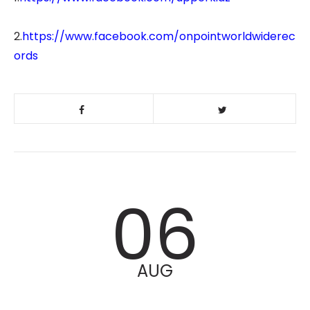
2.
https://www.facebook.com/onpointworldwiderec
ords
06
AUG