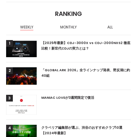
RANKING
WEEKLY
MONTHLY
ALL
【2025年最新】CDJ-3000X vs CDJ-2000NXS2 徹底
1
比較！新世代CDJの実力とは？
「GLOBAL ARK 2026」全ラインナップ発表、野反湖に約
2
40組
MANIAC LOVEが3週間限定で復活
3
クラベリア編集部が選ぶ、渋谷のおすすめクラブ10選
4
【2024年最新】