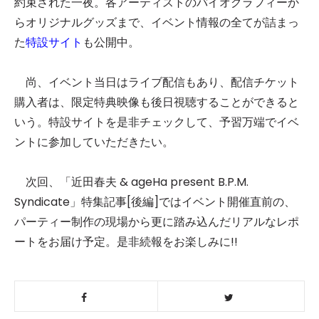
約束された⼀夜。各アーティストのバイオグラフィーか
らオリジナルグッズまで、イベント情報の全てが詰まっ
た
特設サイト
も公開中。
尚、イベント当⽇はライブ配信もあり、配信チケット
購⼊者は、限定特典映像も後⽇視聴することができると
いう。特設サイトを是⾮チェックして、予習万端でイベ
ントに参加していただきたい。
次回、「近⽥春夫 & ageHa present B.P.M.
Syndicate」特集記事[後編]ではイベント開催直前の、
パーティー制作の現場から更に踏み込んだリアルなレポ
ートをお届け予定。是⾮続報をお楽しみに!!