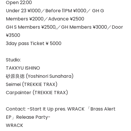
Open 22:00
Under 23 ¥1000／Before 11PM ¥1000／ GH G
Members ¥2000／Advance ¥2500
GH S Members ¥2500,／GH Members ¥3000／Door
¥3500
3day pass Ticket ¥ 5000
Studio:
TAKKYU ISHINO
砂原良徳 (Yoshinori Sunahara)
Seimei (TREKKIE TRAX)
Carpainter (TREKKIE TRAX)
Contact: -Start It Up pres. WRACK 「Brass Alert
EP」Release Party-
WRACK