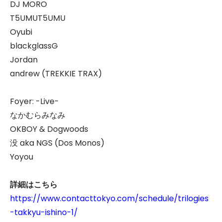
DJ MORO
T5UMUT5UMU
Oyubi
blackglassG
Jordan
andrew (TREKKIE TRAX)
Foyer: -Live-
なかむらみなみ
OKBOY & Dogwoods
没 aka NGS (Dos Monos)
Yoyou
詳細はこちら
https://www.contacttokyo.com/schedule/trilogies
-takkyu-ishino-1/