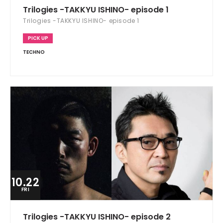
Trilogies -TAKKYU ISHINO- episode 1
Trilogies -TAKKYU ISHINO- episode 1
PICK UP
TECHNO
10.22
FRI
Trilogies -TAKKYU ISHINO- episode 2