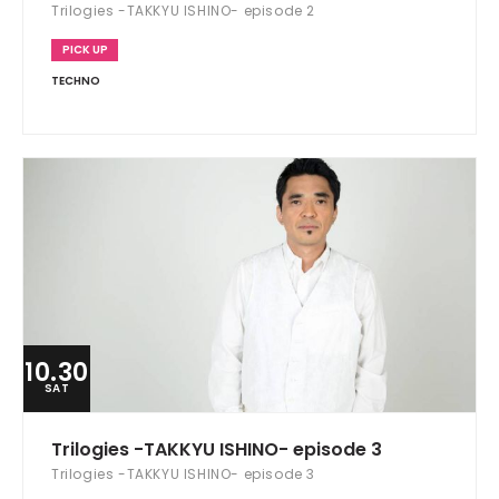
Trilogies -TAKKYU ISHINO- episode 2
PICK UP
TECHNO
10.30
SAT
Trilogies -TAKKYU ISHINO- episode 3
Trilogies -TAKKYU ISHINO- episode 3