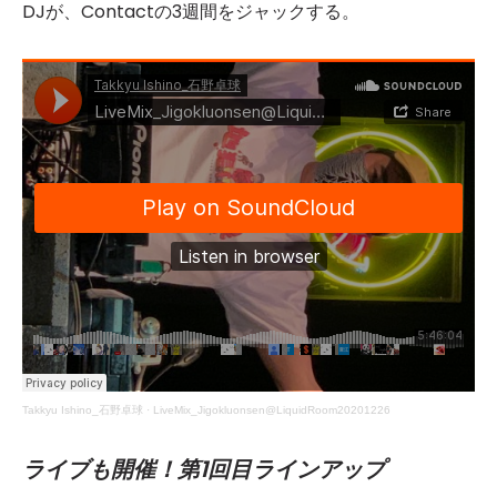
DJが、Contactの3週間をジャックする。
Takkyu Ishino_石野卓球
·
LiveMix_Jigokluonsen@LiquidRoom20201226
ライブも開催！第1回目ラインアップ