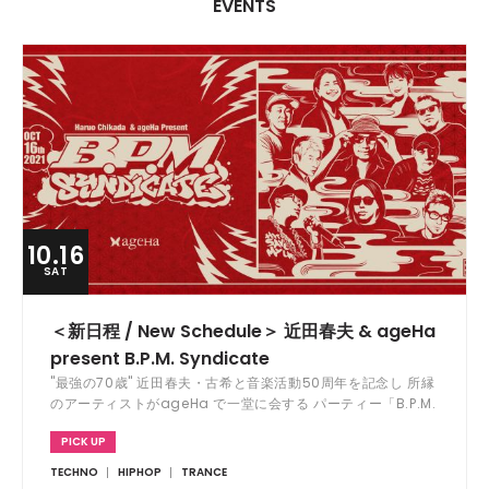
EVENTS
10.16
SAT
＜新日程 / New Schedule＞ 近田春夫 & ageHa
present B.P.M. Syndicate
"最強の70歳" 近田春夫・古希と音楽活動50周年を記念し 所縁
のアーティストがageHa で一堂に会する パーティー「B.P.M.
Syndicate」をageHa で開催!!
PICK UP
TECHNO
HIPHOP
TRANCE