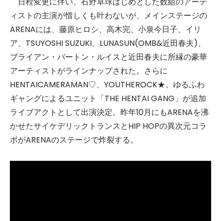
⽇程変更に伴い、⽯野卓球はじめとした数組のアーテ
ィストの主演が惜しくも叶わないが、メインステージの
ARENAには、藤原ヒロシ、⾼⽊完、⼩泉今⽇⼦、イリ
ア、TSUYOSHI SUZUKI、LUNASUN(OMB&近⽥春夫)、
ブライアン・バートン・ルイスと近⽥春夫に所縁の豪華
アーティストがラインナップされた。さらに
HENTAICAMERAMAN♡、YOUTHEROCK★、ゆるふわ
ギャングによるユニット「THE HENTAI GANG」が追加
ライブアクトとして出演決定。昨年10⽉にもARENAを沸
かせたサイケデリックトランスとHIP HOPの異次元コラ
ボがARENAのステージで炸裂する。