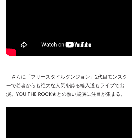
さらに「フリースタイルダンジョン」2代⽬モンスタ
ーで若者からも絶⼤な⼈気を誇る輪⼊道もライブで出
演。YOU THE ROCK★との熱い競演に注⽬が集まる。