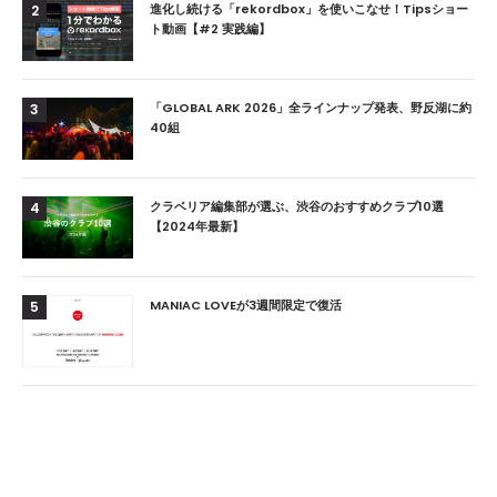
進化し続ける「rekordbox」を使いこなせ！Tipsショー
2
ト動画【#2 実践編】
「GLOBAL ARK 2026」全ラインナップ発表、野反湖に約
3
40組
クラベリア編集部が選ぶ、渋谷のおすすめクラブ10選
4
【2024年最新】
MANIAC LOVEが3週間限定で復活
5